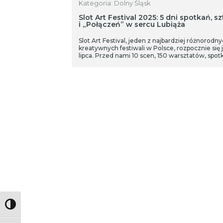
Kategoria: Dolny Śląsk
Slot Art Festival 2025: 5 dni spotkań, sz
i „Połączeń” w sercu Lubiąża
Slot Art Festival, jeden z najbardziej różnorodny
kreatywnych festiwali w Polsce, rozpocznie się 
lipca. Przed nami 10 scen, 150 warsztatów, spot
Toggle High Contrast