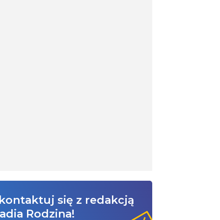
kontaktuj się z redakcją
adia Rodzina!