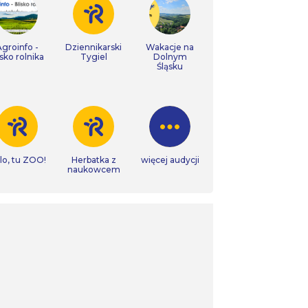
Agroinfo -
Dziennikarski
Wakacje na
isko rolnika
Tygiel
Dolnym
Śląsku
lo, tu ZOO!
Herbatka z
więcej audycji
naukowcem