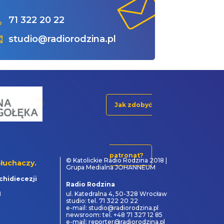
71 322 20 22
studio@radiorodzina.pl
Jak zdobyć
patronat?
© Katolickie Radio Rodzina 2018 |
łuchaczy.
Grupa Medialna JOHANNEUM
chidiecezji
Radio Rodzina
1
ul. Katedralna 4, 50-328 Wrocław
studio: tel. 71 322 20 22
e-mail: studio@radiorodzina.pl
newsroom: tel. +48 71 327 12 85
e-mail: reporter@radiorodzina.pl