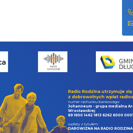
Radio Rodzina utrzymuje się
z dobrowolnych wpłat radios
numer rachunku bankowego:
Johanneum - grupa medialna Ar
Wrocławskiej
69 1600 1462 1813 6262 6000 000
wpłaty z tytułem:
DAROWIZNA NA RADIO RODZINA