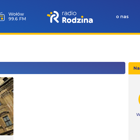
Wołów
o nas
99.6 FM
Na
W