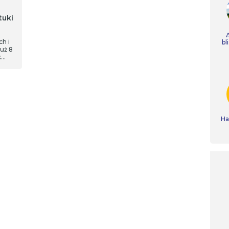
tuki
ch i
bl
już 8
k…
Ha