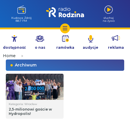
Kudowa Zdrój
słuchaj
88.7 FM
na żywo
Przejdź
do
dostępność
o nas
ramówka
audycje
reklama
treści
Home
»
Archiwum
Kategoria: Wrocław
2,5-milionowi goście w
Hydropolis!