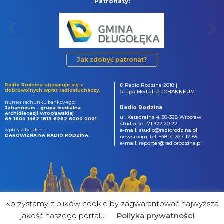
Patronaty:
Jak zdobyć patronat?
Radio Rodzina utrzymuje się z
© Radio Rodzina 2018 |
dobrowolnych wpłat radiosłuchaczy.
Grupa Medialna JOHANNEUM
numer rachunku bankowego:
Radio Rodzina
Johanneum - grupa medialna
Archidiecezji Wrocławskiej
ul. Katedralna 4, 50-328 Wrocław
69 1600 1462 1813 6262 6000 0001
studio: tel. 71 322 20 22
wpłaty z tytułem:
e-mail: studio@radiorodzina.pl
DAROWIZNA NA RADIO RODZINA
newsroom: tel. +48 71 327 12 85
e-mail: reporter@radiorodzina.pl
Korzystamy z plików cookie by zagwarantować najwyższa
jakość naszego portalu
Poliyka prywatności