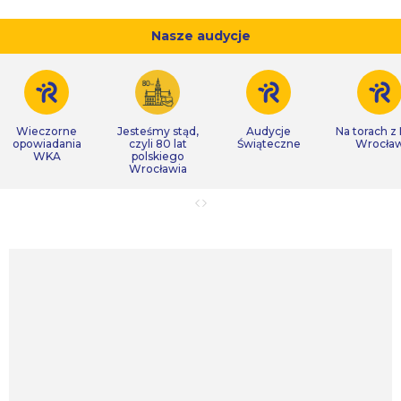
Nasze audycje
Wieczorne
Jesteśmy stąd,
Audycje
Na torach z
opowiadania
czyli 80 lat
Świąteczne
Wrocła
WKA
polskiego
Wrocławia