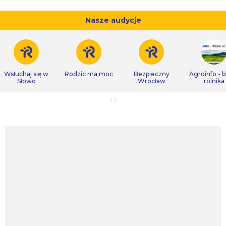
Nasze audycje
Wsłuchaj się w
Rodzic ma moc
Bezpieczny
Agroinfo - b
Słowo
Wrocław
rolnika