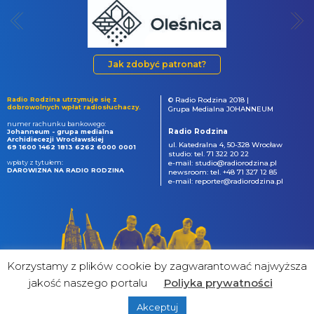
Jak zdobyć patronat?
Radio Rodzina utrzymuje się z
© Radio Rodzina 2018 |
dobrowolnych wpłat radiosłuchaczy.
Grupa Medialna JOHANNEUM
numer rachunku bankowego:
Radio Rodzina
Johanneum - grupa medialna
Archidiecezji Wrocławskiej
ul. Katedralna 4, 50-328 Wrocław
69 1600 1462 1813 6262 6000 0001
studio: tel. 71 322 20 22
wpłaty z tytułem:
e-mail: studio@radiorodzina.pl
DAROWIZNA NA RADIO RODZINA
newsroom: tel. +48 71 327 12 85
e-mail: reporter@radiorodzina.pl
Korzystamy z plików cookie by zagwarantować najwyższa
jakość naszego portalu
Poliyka prywatności
Akceptuj
powered by
&