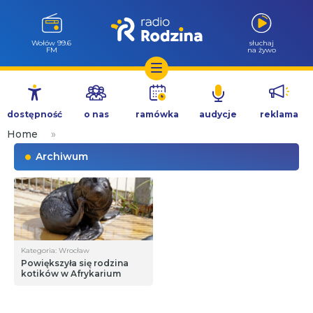
Wołów 99.6
słuchaj
FM
na żywo
Przejdź
do
dostępność
o nas
ramówka
audycje
reklama
treści
Home
»
Archiwum
Kategoria: Wrocław
Powiększyła się rodzina
kotików w Afrykarium