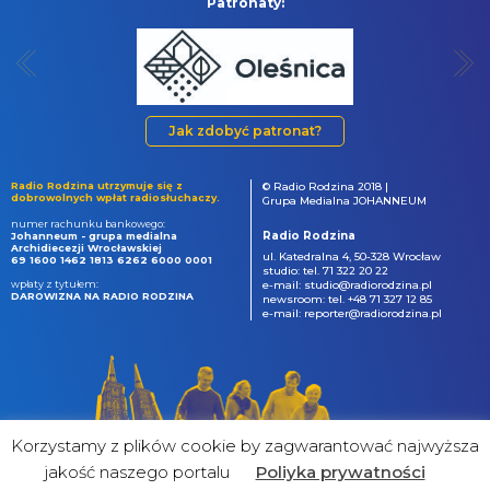
Patronaty:
Jak zdobyć patronat?
Radio Rodzina utrzymuje się z
© Radio Rodzina 2018 |
dobrowolnych wpłat radiosłuchaczy.
Grupa Medialna JOHANNEUM
numer rachunku bankowego:
Radio Rodzina
Johanneum - grupa medialna
Archidiecezji Wrocławskiej
ul. Katedralna 4, 50-328 Wrocław
69 1600 1462 1813 6262 6000 0001
studio: tel. 71 322 20 22
wpłaty z tytułem:
e-mail: studio@radiorodzina.pl
DAROWIZNA NA RADIO RODZINA
newsroom: tel. +48 71 327 12 85
e-mail: reporter@radiorodzina.pl
Korzystamy z plików cookie by zagwarantować najwyższa
jakość naszego portalu
Poliyka prywatności