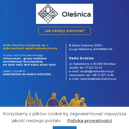
Jak zdobyć patronat?
Radio Rodzina utrzymuje się z
© Radio Rodzina 2018 |
dobrowolnych wpłat radiosłuchaczy.
Grupa Medialna JOHANNEUM
numer rachunku bankowego:
Radio Rodzina
Johanneum - grupa medialna
Archidiecezji Wrocławskiej
ul. Katedralna 4, 50-328 Wrocław
69 1600 1462 1813 6262 6000 0001
studio: tel. 71 322 20 22
wpłaty z tytułem:
e-mail: studio@radiorodzina.pl
DAROWIZNA NA RADIO RODZINA
newsroom: tel. +48 71 327 12 85
e-mail: reporter@radiorodzina.pl
Korzystamy z plików cookie by zagwarantować najwyższa
jakość naszego portalu
Poliyka prywatności