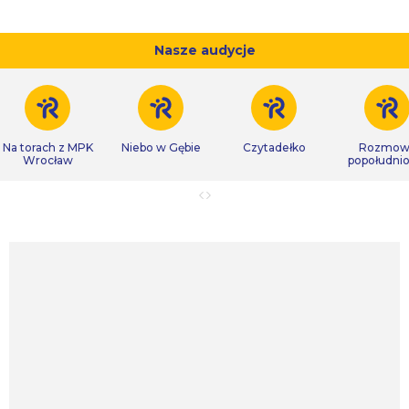
Nasze audycje
Na torach z MPK
Niebo w Gębie
Czytadełko
Rozmow
Wrocław
popołudni