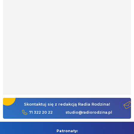
Skontaktuj się z redakcją Radia Rodzina!
71 322 20 22
studio@radiorodzina.pl
Patronaty: