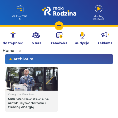
Wołów 99.6
słuchaj
FM
na żywo
Przejdź
do
dostępność
o nas
ramówka
audycje
reklama
treści
Home
»
Archiwum
Kategoria: Wrocław
MPK Wrocław stawia na
autobusy wodorowe i
zieloną energię