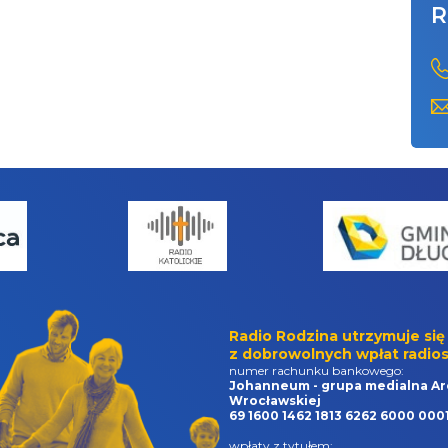
R
Radio Rodzina utrzymuje się
z dobrowolnych wpłat radios
numer rachunku bankowego:
Johanneum - grupa medialna Ar
Wrocławskiej
69 1600 1462 1813 6262 6000 000
wpłaty z tytułem: