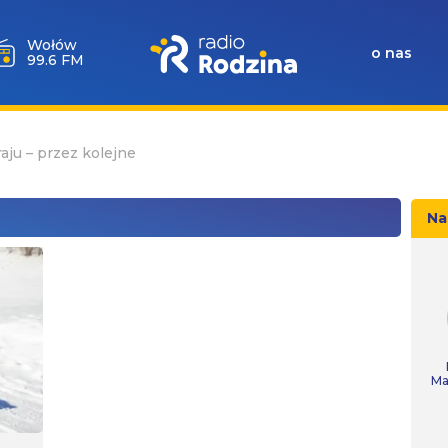
Wołów
o nas
99.6 FM
aju – przez kolejne
Na
Ma