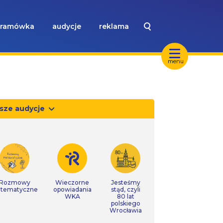
ramówka
audycje
reklama
menu
sze audycje
Rozmowy
Wieczorne
Jesteśmy
tematyczne
opowiadania
stąd, czyli
WKA
80 lat
polskiego
Wrocławia