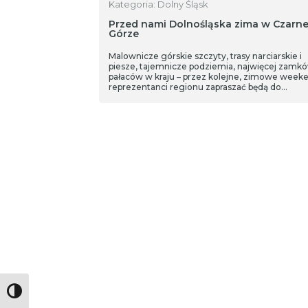
Kategoria: Dolny Śląsk
Przed nami Dolnośląska zima w Czarne
Górze
Malownicze górskie szczyty, trasy narciarskie i
piesze, tajemnicze podziemia, najwięcej zamkó
pałaców w kraju – przez kolejne, zimowe week
reprezentanci regionu zapraszać będą do
poznawania, odkrywania i odwiedzania Dolneg
Śląska w ramach akcji „Dolnośląska zima”.
Partnerem akcji są Koleje Dolnośląskie.
Toggle High Contrast