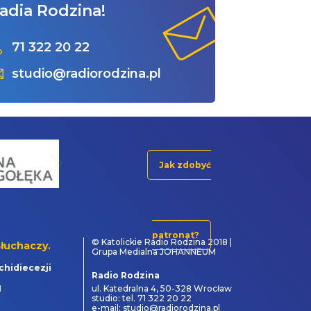
adia Rodzina!
71 322 20 22
studio@radiorodzina.pl
Jak zdobyć
patronat?
© Katolickie Radio Rodzina 2018 |
łuchaczy.
Grupa Medialna JOHANNEUM
chidiecezji
Radio Rodzina
1
ul. Katedralna 4, 50-328 Wrocław
studio: tel. 71 322 20 22
e-mail: studio@radiorodzina.pl