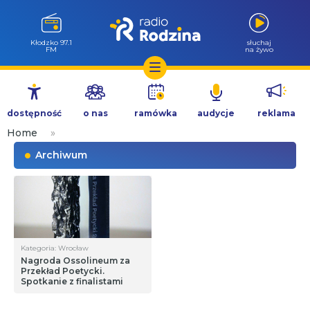
Kłodzko 97.1
słuchaj
FM
na żywo
Przejdź
do
dostępność
o nas
ramówka
audycje
reklama
treści
Home
»
Archiwum
Kategoria: Wrocław
Nagroda Ossolineum za
Przekład Poetycki.
Spotkanie z finalistami