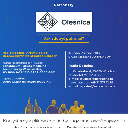
Patronaty:
Jak zdobyć patronat?
Radio Rodzina utrzymuje się z
© Radio Rodzina 2018 |
dobrowolnych wpłat radiosłuchaczy.
Grupa Medialna JOHANNEUM
numer rachunku bankowego:
Radio Rodzina
Johanneum - grupa medialna
Archidiecezji Wrocławskiej
ul. Katedralna 4, 50-328 Wrocław
69 1600 1462 1813 6262 6000 0001
studio: tel. 71 322 20 22
wpłaty z tytułem:
e-mail: studio@radiorodzina.pl
DAROWIZNA NA RADIO RODZINA
newsroom: tel. +48 71 327 12 85
e-mail: reporter@radiorodzina.pl
Korzystamy z plików cookie by zagwarantować najwyższa
jakość naszego portalu
Poliyka prywatności