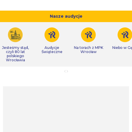
Nasze audycje
Jesteśmy stąd,
Audycje
Na torach z MPK
Niebo w Gę
czyli 80 lat
Świąteczne
Wrocław
polskiego
Wrocławia