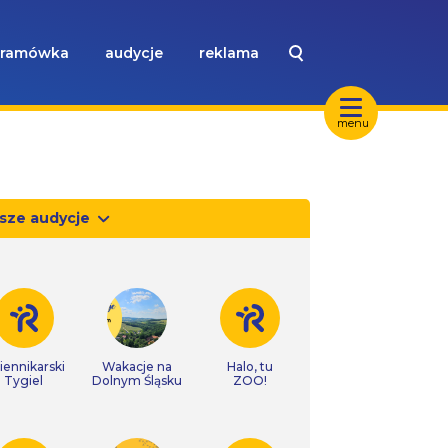
ramówka
audycje
reklama
menu
sze audycje
iennikarski
Wakacje na
Halo, tu
Tygiel
Dolnym Śląsku
ZOO!