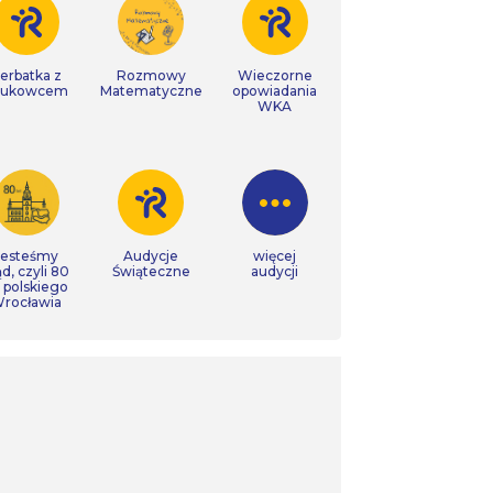
erbatka z
Rozmowy
Wieczorne
aukowcem
Matematyczne
opowiadania
WKA
Jesteśmy
Audycje
więcej
ąd, czyli 80
Świąteczne
audycji
t polskiego
rocławia