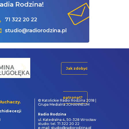
adia Rodzina!
71 322 20 22
studio@radiorodzina.pl
Jak zdobyć
patronat?
© Katolickie Radio Rodzina 2018 |
łuchaczy.
Grupa Medialna JOHANNEUM
chidiecezji
Radio Rodzina
1
ul. Katedralna 4, 50-328 Wrocław
studio: tel. 71 322 20 22
e-mail: studio@radiorodzina.pl