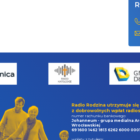
R
Radio Rodzina utrzymuje się
z dobrowolnych wpłat radios
numer rachunku bankowego:
Johanneum - grupa medialna Ar
Wrocławskiej
69 1600 1462 1813 6262 6000 000
wpłaty z tytułem: