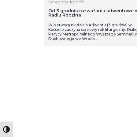
Kategoria: Kościół
Od 3 grudnia rozważania adwentowe 
Radiu Rodzina
W pierwszą niedzielę Adwentu (3 grudnia) w
Kościele zaczyna się nowy rok liturgiczny. Diako
klerycy Metropolitalnego Wyższego Seminari
Duchownego we Wrocła…
Toggle High Contrast