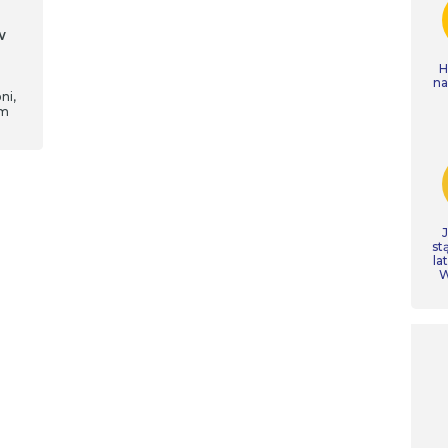
w
H
n
ni,
um
st
la
W