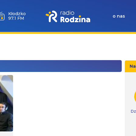
Wołów
o nas
99.6 FM
Na
Dz