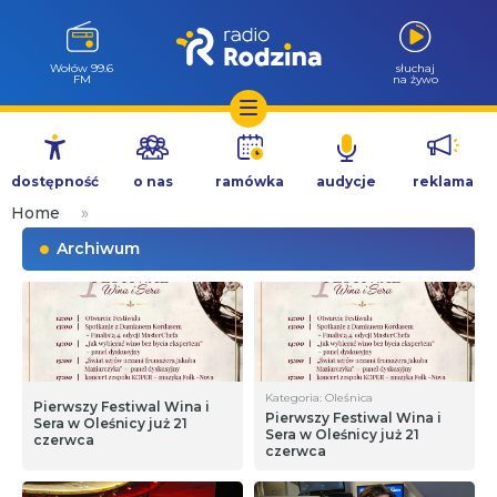
Wołów 99.6
słuchaj
FM
na żywo
Przejdź
do
dostępność
o nas
ramówka
audycje
reklama
treści
Home
»
Archiwum
Kategoria: Oleśnica
Pierwszy Festiwal Wina i
Pierwszy Festiwal Wina i
Sera w Oleśnicy już 21
Sera w Oleśnicy już 21
czerwca
czerwca