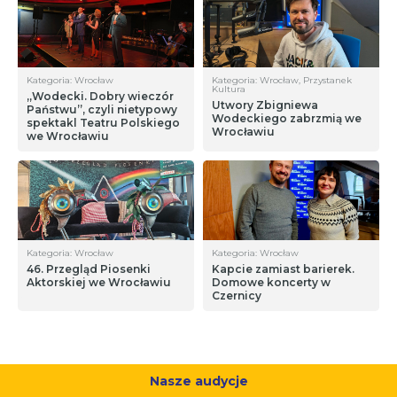
Kategoria: Wrocław
Kategoria: Wrocław, Przystanek
Kultura
„Wodecki. Dobry wieczór
Utwory Zbigniewa
Państwu”, czyli nietypowy
Wodeckiego zabrzmią we
spektakl Teatru Polskiego
Wrocławiu
we Wrocławiu
Kategoria: Wrocław
Kategoria: Wrocław
46. Przegląd Piosenki
Kapcie zamiast barierek.
Aktorskiej we Wrocławiu
Domowe koncerty w
Czernicy
Nasze audycje