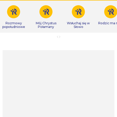
Rozmowy
Mój Chrystus
Wsłuchaj się w
Rodzic ma
popołudniowe
Połamany
Słowo