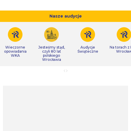
Nasze audycje
Wieczorne
Jesteśmy stąd,
Audycje
Na torach z
opowiadania
czyli 80 lat
Świąteczne
Wrocła
WKA
polskiego
Wrocławia