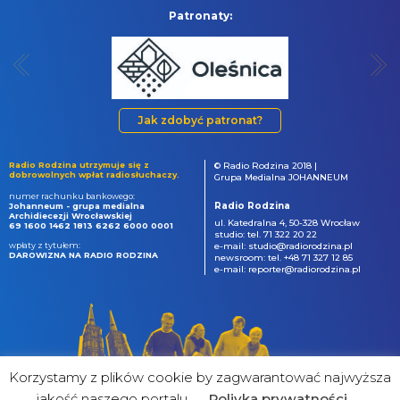
Patronaty:
Jak zdobyć patronat?
Radio Rodzina utrzymuje się z
© Radio Rodzina 2018 |
dobrowolnych wpłat radiosłuchaczy.
Grupa Medialna JOHANNEUM
numer rachunku bankowego:
Radio Rodzina
Johanneum - grupa medialna
Archidiecezji Wrocławskiej
ul. Katedralna 4, 50-328 Wrocław
69 1600 1462 1813 6262 6000 0001
studio: tel. 71 322 20 22
wpłaty z tytułem:
e-mail: studio@radiorodzina.pl
DAROWIZNA NA RADIO RODZINA
newsroom: tel. +48 71 327 12 85
e-mail: reporter@radiorodzina.pl
Korzystamy z plików cookie by zagwarantować najwyższa
jakość naszego portalu
Poliyka prywatności