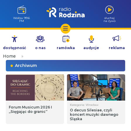
Wołów 99.6
słuchaj
FM
na żywo
Przejdź
do
dostępność
o nas
ramówka
audycje
reklama
treści
Home
»
Archiwum
Kategoria: Wrocław
Forum Musicum 2026 I
O decus Silesiae, czyli
„Sięgając do granic”
koncert muzyki dawnego
Śląska