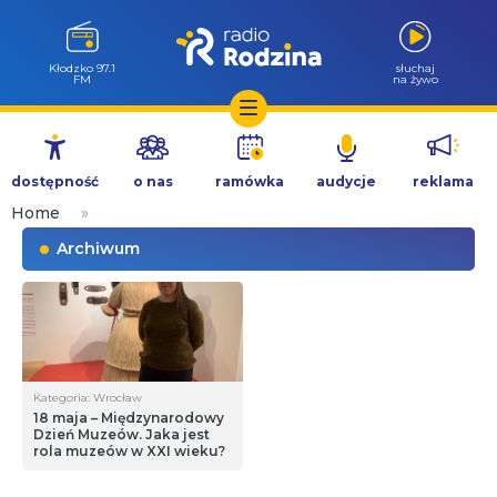
Kłodzko 97.1
słuchaj
FM
na żywo
Przejdź
do
dostępność
o nas
ramówka
audycje
reklama
treści
Home
»
Archiwum
Kategoria: Wrocław
18 maja – Międzynarodowy
Dzień Muzeów. Jaka jest
rola muzeów w XXI wieku?