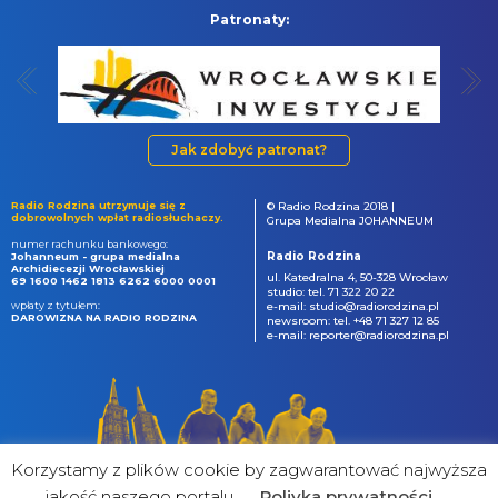
Patronaty:
Jak zdobyć patronat?
Radio Rodzina utrzymuje się z
© Radio Rodzina 2018 |
dobrowolnych wpłat radiosłuchaczy.
Grupa Medialna JOHANNEUM
numer rachunku bankowego:
Radio Rodzina
Johanneum - grupa medialna
Archidiecezji Wrocławskiej
ul. Katedralna 4, 50-328 Wrocław
69 1600 1462 1813 6262 6000 0001
studio: tel. 71 322 20 22
wpłaty z tytułem:
e-mail: studio@radiorodzina.pl
DAROWIZNA NA RADIO RODZINA
newsroom: tel. +48 71 327 12 85
e-mail: reporter@radiorodzina.pl
Korzystamy z plików cookie by zagwarantować najwyższa
jakość naszego portalu
Poliyka prywatności