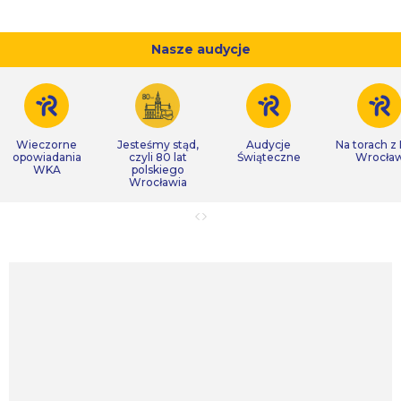
Nasze audycje
Wieczorne
Jesteśmy stąd,
Audycje
Na torach z
opowiadania
czyli 80 lat
Świąteczne
Wrocła
WKA
polskiego
Wrocławia