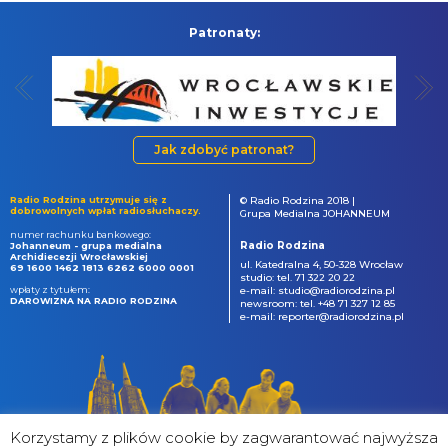
Patronaty:
Jak zdobyć patronat?
Radio Rodzina utrzymuje się z
© Radio Rodzina 2018 |
dobrowolnych wpłat radiosłuchaczy.
Grupa Medialna JOHANNEUM
numer rachunku bankowego:
Radio Rodzina
Johanneum - grupa medialna
Archidiecezji Wrocławskiej
ul. Katedralna 4, 50-328 Wrocław
69 1600 1462 1813 6262 6000 0001
studio: tel. 71 322 20 22
wpłaty z tytułem:
e-mail: studio@radiorodzina.pl
DAROWIZNA NA RADIO RODZINA
newsroom: tel. +48 71 327 12 85
e-mail: reporter@radiorodzina.pl
Korzystamy z plików cookie by zagwarantować najwyższa