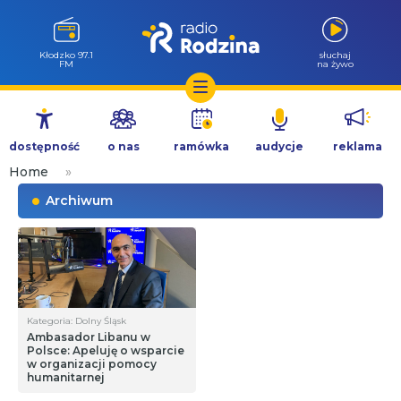
Kłodzko 97.1
słuchaj
FM
na żywo
Przejdź
do
dostępność
o nas
ramówka
audycje
reklama
treści
Home
»
Archiwum
Kategoria: Dolny Śląsk
Ambasador Libanu w
Polsce: Apeluję o wsparcie
w organizacji pomocy
humanitarnej