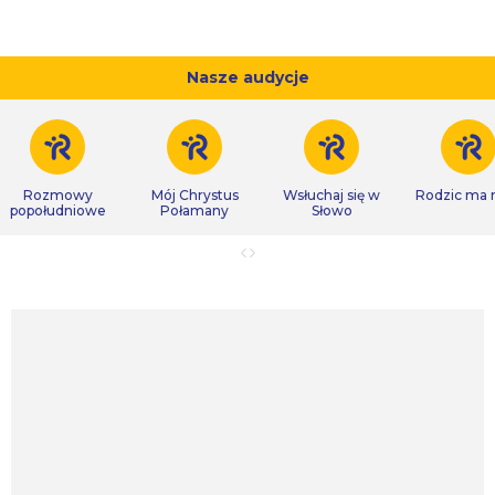
Nasze audycje
Rozmowy
Mój Chrystus
Wsłuchaj się w
Rodzic ma
popołudniowe
Połamany
Słowo