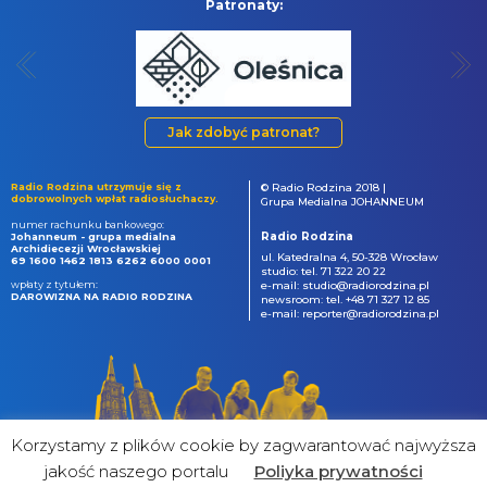
Patronaty:
Jak zdobyć patronat?
Radio Rodzina utrzymuje się z
© Radio Rodzina 2018 |
dobrowolnych wpłat radiosłuchaczy.
Grupa Medialna JOHANNEUM
numer rachunku bankowego:
Radio Rodzina
Johanneum - grupa medialna
Archidiecezji Wrocławskiej
ul. Katedralna 4, 50-328 Wrocław
69 1600 1462 1813 6262 6000 0001
studio: tel. 71 322 20 22
wpłaty z tytułem:
e-mail: studio@radiorodzina.pl
DAROWIZNA NA RADIO RODZINA
newsroom: tel. +48 71 327 12 85
e-mail: reporter@radiorodzina.pl
Korzystamy z plików cookie by zagwarantować najwyższa
jakość naszego portalu
Poliyka prywatności