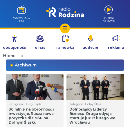
Wołów 99.6
słuchaj
FM
na żywo
Przejdź
do
dostępność
o nas
ramówka
audycje
reklama
treści
Home
»
Archiwum
Kategoria: Dolny Śląsk
Kategoria: Dolny Śląsk
30 mln zł na obronność i
Dolnośląscy Liderzy
inwestycje. Rusza nowa
Biznesu. Druga edycja
pożyczka dla MŚP na
startuje już 17 lutego we
Dolnym Śląsku
Wrocławiu