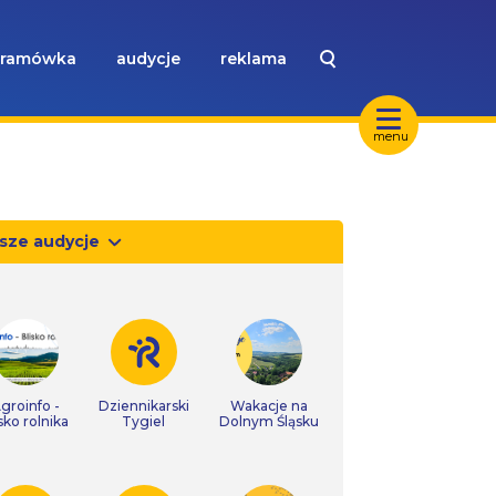
ramówka
audycje
reklama
menu
sze audycje
groinfo -
Dziennikarski
Wakacje na
isko rolnika
Tygiel
Dolnym Śląsku