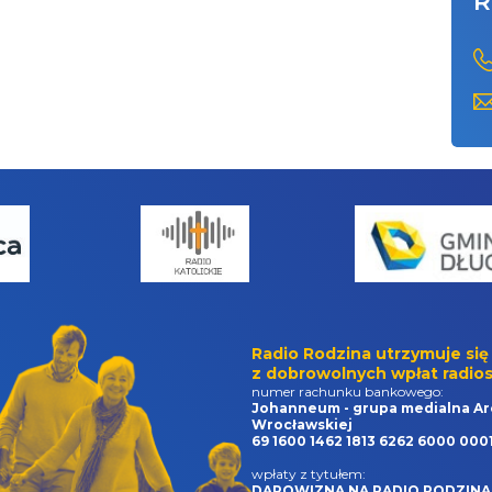
R
Radio Rodzina utrzymuje się
z dobrowolnych wpłat radios
numer rachunku bankowego:
Johanneum - grupa medialna Ar
Wrocławskiej
69 1600 1462 1813 6262 6000 000
wpłaty z tytułem:
DAROWIZNA NA RADIO RODZINA