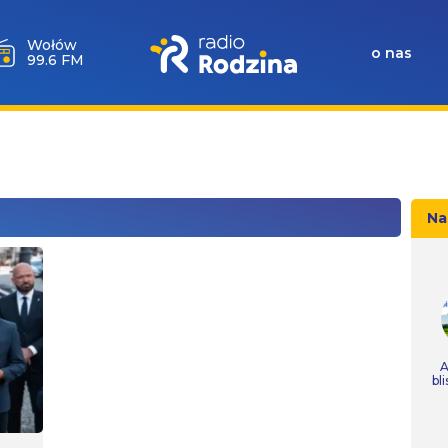
Wołów
o nas
99.6 FM
Na
A
bl