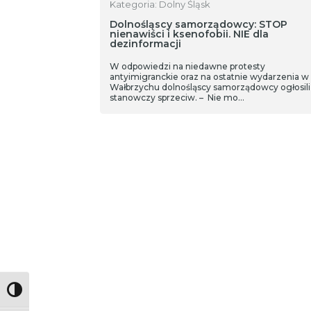
Kategoria: Dolny Śląsk
Dolnośląscy samorządowcy: STOP
nienawiści i ksenofobii. NIE dla
dezinformacji
W odpowiedzi na niedawne protesty
antyimigranckie oraz na ostatnie wydarzenia w
Wałbrzychu dolnośląscy samorządowcy ogłosili
stanowczy sprzeciw. – Nie mo…
Toggle High Contrast