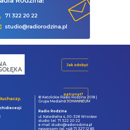
adia Rodzina!
71 322 20 22
studio@radiorodzina.pl
Jak zdobyć
patronat?
© Katolickie Radio Rodzina 2018 |
łuchaczy.
Grupa Medialna JOHANNEUM
chidiecezji
Radio Rodzina
1
ul. Katedralna 4, 50-328 Wrocław
studio: tel. 71 322 20 22
e-mail: studio@radiorodzina.pl
newsroom: tel. +48 71 327 12 85