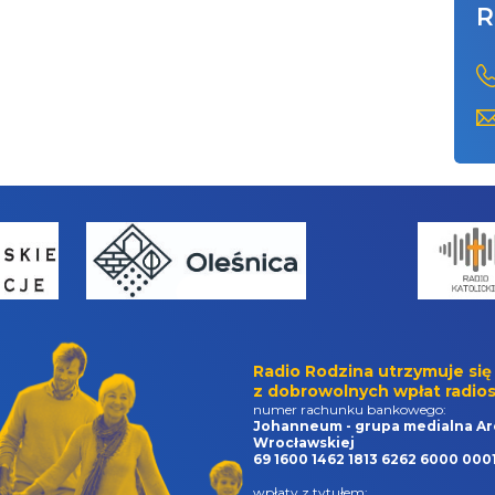
R
Radio Rodzina utrzymuje się
z dobrowolnych wpłat radios
numer rachunku bankowego:
Johanneum - grupa medialna Ar
Wrocławskiej
69 1600 1462 1813 6262 6000 000
wpłaty z tytułem: