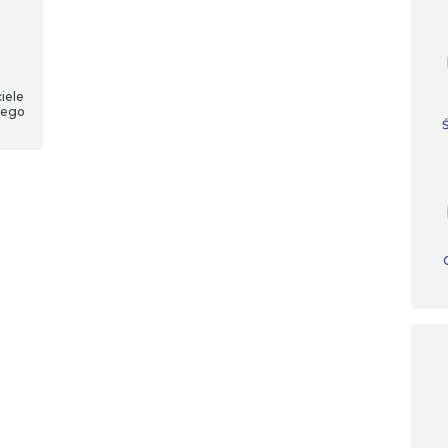
iele
nego