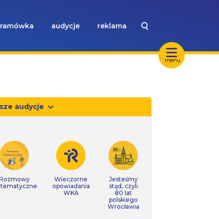
ramówka
audycje
reklama
menu
sze audycje
Rozmowy
Wieczorne
Jesteśmy
tematyczne
opowiadania
stąd, czyli
WKA
80 lat
polskiego
Wrocławia