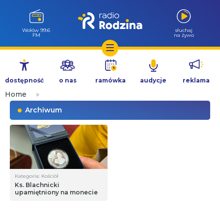
Wołów 99.6
słuchaj
FM
na żywo
Przejdź
do
dostępność
o nas
ramówka
audycje
reklama
treści
Home
»
Archiwum
Kategoria: Kościół
Ks. Blachnicki
upamiętniony na monecie