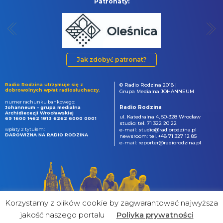
Patronaty:
Jak zdobyć patronat?
Radio Rodzina utrzymuje się z
© Radio Rodzina 2018 |
dobrowolnych wpłat radiosłuchaczy.
Grupa Medialna JOHANNEUM
numer rachunku bankowego:
Radio Rodzina
Johanneum - grupa medialna
Archidiecezji Wrocławskiej
ul. Katedralna 4, 50-328 Wrocław
69 1600 1462 1813 6262 6000 0001
studio: tel. 71 322 20 22
wpłaty z tytułem:
e-mail: studio@radiorodzina.pl
DAROWIZNA NA RADIO RODZINA
newsroom: tel. +48 71 327 12 85
e-mail: reporter@radiorodzina.pl
Korzystamy z plików cookie by zagwarantować najwyższa
jakość naszego portalu
Poliyka prywatności