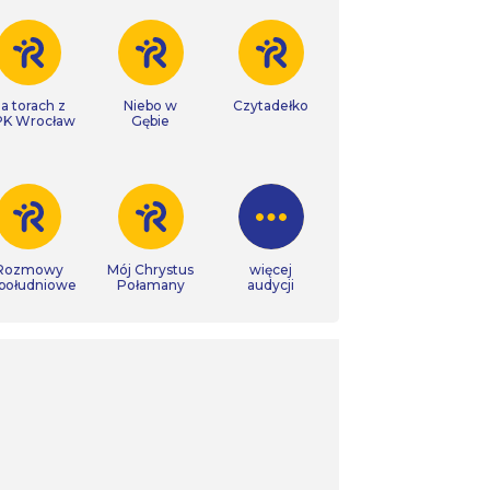
a torach z
Niebo w
Czytadełko
K Wrocław
Gębie
Rozmowy
Mój Chrystus
więcej
południowe
Połamany
audycji