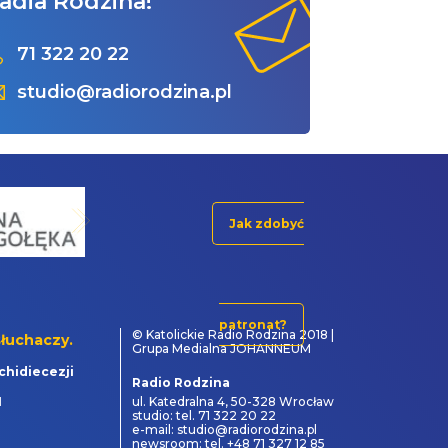
adia Rodzina!
71 322 20 22
studio@radiorodzina.pl
Jak zdobyć
patronat?
© Katolickie Radio Rodzina 2018 |
łuchaczy.
Grupa Medialna JOHANNEUM
chidiecezji
Radio Rodzina
1
ul. Katedralna 4, 50-328 Wrocław
studio: tel. 71 322 20 22
e-mail: studio@radiorodzina.pl
newsroom: tel. +48 71 327 12 85