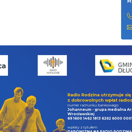
R
Radio Rodzina utrzymuje się
z dobrowolnych wpłat radios
numer rachunku bankowego:
Johanneum - grupa medialna Ar
Wrocławskiej
69 1600 1462 1813 6262 6000 000
wpłaty z tytułem:
DAROWIZNA NA RADIO RODZINA