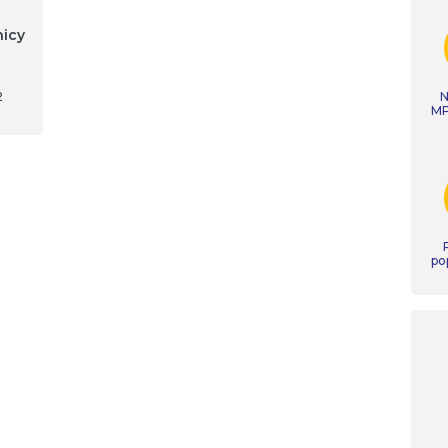
nicy
2
N
MP
po