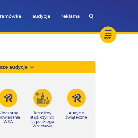
ramówka
audycje
reklama
menu
sze audycje
ieczorne
Jesteśmy
Audycje
powiadania
stąd, czyli 80
Świąteczne
WKA
lat polskiego
Wrocławia