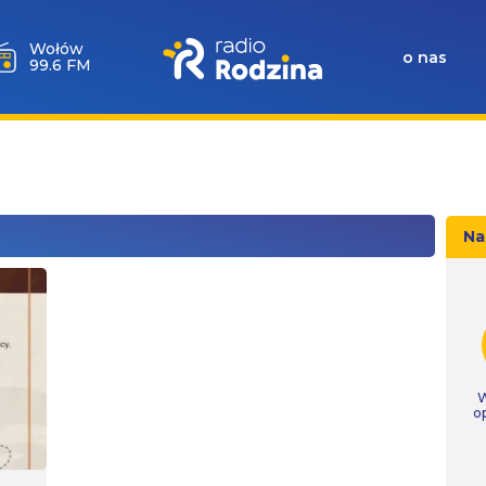
Wołów
o nas
99.6 FM
Na
W
o