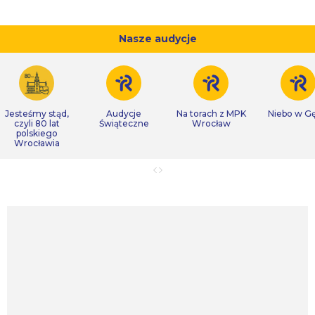
Nasze audycje
Jesteśmy stąd,
Audycje
Na torach z MPK
Niebo w Gę
czyli 80 lat
Świąteczne
Wrocław
polskiego
Wrocławia