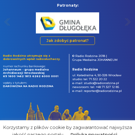
Patronaty:
Jak zdobyć patronat?
Radio Rodzina utrzymuje się z
© Radio Rodzina 2018 |
dobrowolnych wpłat radiosłuchaczy.
Grupa Medialna JOHANNEUM
numer rachunku bankowego:
Radio Rodzina
Johanneum - grupa medialna
Archidiecezji Wrocławskiej
ul. Katedralna 4, 50-328 Wrocław
69 1600 1462 1813 6262 6000 0001
studio: tel. 71 322 20 22
wpłaty z tytułem:
e-mail: studio@radiorodzina.pl
DAROWIZNA NA RADIO RODZINA
newsroom: tel. +48 71 327 12 85
e-mail: reporter@radiorodzina.pl
Korzystamy z plików cookie by zagwarantować najwyższa
jakość naszego portalu
Poliyka prywatności