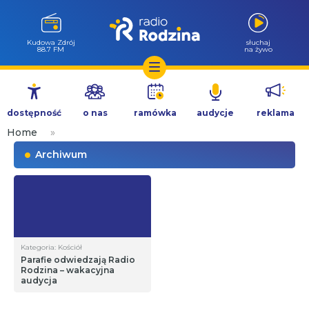
Kudowa Zdrój
słuchaj
88.7 FM
na żywo
Przejdź
do
dostępność
o nas
ramówka
audycje
reklama
treści
Home
»
Archiwum
Kategoria: Kościół
Parafie odwiedzają Radio
Rodzina – wakacyjna
audycja