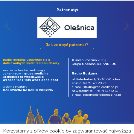
Patronaty:
Jak zdobyć patronat?
Radio Rodzina utrzymuje się z
© Radio Rodzina 2018 |
dobrowolnych wpłat radiosłuchaczy.
Grupa Medialna JOHANNEUM
numer rachunku bankowego:
Radio Rodzina
Johanneum - grupa medialna
Archidiecezji Wrocławskiej
ul. Katedralna 4, 50-328 Wrocław
69 1600 1462 1813 6262 6000 0001
studio: tel. 71 322 20 22
wpłaty z tytułem:
e-mail: studio@radiorodzina.pl
DAROWIZNA NA RADIO RODZINA
newsroom: tel. +48 71 327 12 85
e-mail: reporter@radiorodzina.pl
Korzystamy z plików cookie by zagwarantować najwyższa