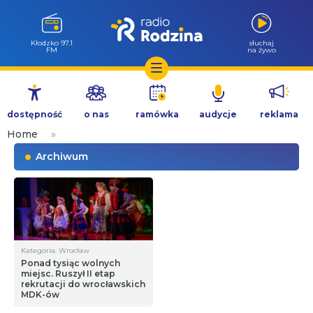
Wołów 99.6
słuchaj
FM
na żywo
Przejdź
do
dostępność
o nas
ramówka
audycje
reklama
treści
Home
»
Archiwum
Kategoria: Wrocław
Ponad tysiąc wolnych
miejsc. Ruszył II etap
rekrutacji do wrocławskich
MDK-ów