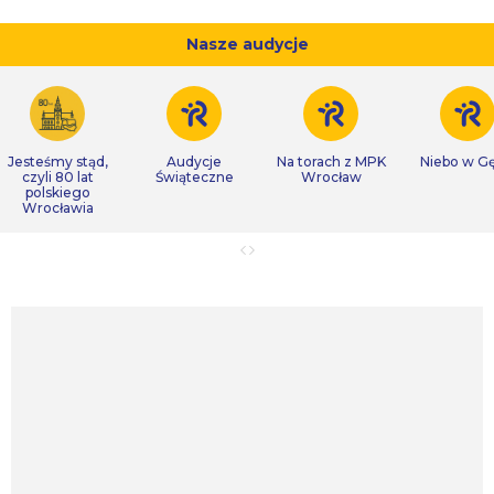
Nasze audycje
Jesteśmy stąd,
Audycje
Na torach z MPK
Niebo w Gę
czyli 80 lat
Świąteczne
Wrocław
polskiego
Wrocławia