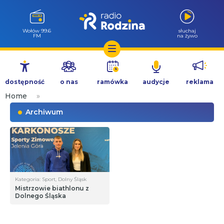
Wołów 99.6
słuchaj
FM
na żywo
Przejdź
do
dostępność
o nas
ramówka
audycje
reklama
treści
Home
»
Archiwum
Kategoria: Sport, Dolny Śląsk
Mistrzowie biathlonu z
Dolnego Śląska