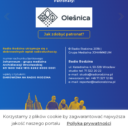
Patronaty:
Jak zdobyć patronat?
Radio Rodzina utrzymuje się z
© Radio Rodzina 2018 |
dobrowolnych wpłat radiosłuchaczy.
Grupa Medialna JOHANNEUM
numer rachunku bankowego:
Radio Rodzina
Johanneum - grupa medialna
Archidiecezji Wrocławskiej
ul. Katedralna 4, 50-328 Wrocław
69 1600 1462 1813 6262 6000 0001
studio: tel. 71 322 20 22
wpłaty z tytułem:
e-mail: studio@radiorodzina.pl
DAROWIZNA NA RADIO RODZINA
newsroom: tel. +48 71 327 12 85
e-mail: reporter@radiorodzina.pl
Korzystamy z plików cookie by zagwarantować najwyższa
jakość naszego portalu
Poliyka prywatności