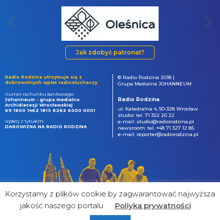
Jak zdobyć patronat?
Radio Rodzina utrzymuje się z
© Radio Rodzina 2018 |
dobrowolnych wpłat radiosłuchaczy.
Grupa Medialna JOHANNEUM
numer rachunku bankowego:
Radio Rodzina
Johanneum - grupa medialna
Archidiecezji Wrocławskiej
ul. Katedralna 4, 50-328 Wrocław
69 1600 1462 1813 6262 6000 0001
studio: tel. 71 322 20 22
wpłaty z tytułem:
e-mail: studio@radiorodzina.pl
DAROWIZNA NA RADIO RODZINA
newsroom: tel. +48 71 327 12 85
e-mail: reporter@radiorodzina.pl
Korzystamy z plików cookie by zagwarantować najwyższa
jakość naszego portalu
Poliyka prywatności