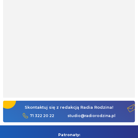
Skontaktuj się z redakcją Radia Rodzina!
71 322 20 22
studio@radiorodzina.pl
Patronaty: