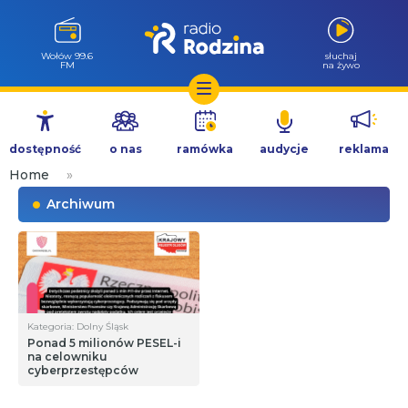
Wołów 99.6
słuchaj
FM
na żywo
Przejdź
do
dostępność
o nas
ramówka
audycje
reklama
treści
Home
»
Archiwum
Kategoria: Dolny Śląsk
Ponad 5 milionów PESEL-i
na celowniku
cyberprzestępców