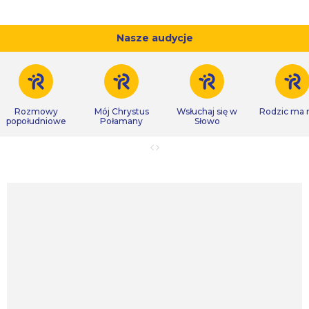
Nasze audycje
Rozmowy
Mój Chrystus
Wsłuchaj się w
Rodzic ma
popołudniowe
Połamany
Słowo