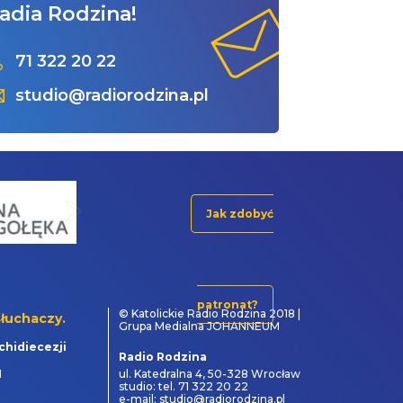
adia Rodzina!
71 322 20 22
studio@radiorodzina.pl
Jak zdobyć
patronat?
© Katolickie Radio Rodzina 2018 |
łuchaczy.
Grupa Medialna JOHANNEUM
chidiecezji
Radio Rodzina
1
ul. Katedralna 4, 50-328 Wrocław
studio: tel. 71 322 20 22
e-mail: studio@radiorodzina.pl