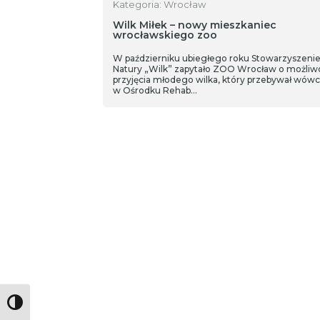
Kategoria: Wrocław
Wilk Miłek – nowy mieszkaniec
wrocławskiego zoo
W październiku ubiegłego roku Stowarzyszenie
Natury „Wilk” zapytało ZOO Wrocław o możliw
przyjęcia młodego wilka, który przebywał wów
w Ośrodku Rehab…
Toggle High Contrast