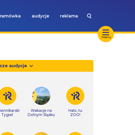
ramówka
audycje
reklama
menu
sze audycje
iennikarski
Wakacje na
Halo, tu
Tygiel
Dolnym Śląsku
ZOO!