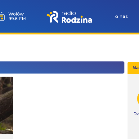
Wołów
o nas
99.6 FM
Na
Dz