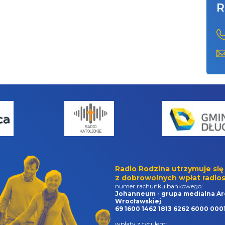
R
Radio Rodzina utrzymuje się
z dobrowolnych wpłat radios
numer rachunku bankowego:
Johanneum - grupa medialna Ar
Wrocławskiej
69 1600 1462 1813 6262 6000 000
wpłaty z tytułem: