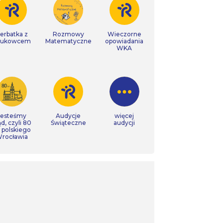
erbatka z
Rozmowy
Wieczorne
aukowcem
Matematyczne
opowiadania
WKA
Jesteśmy
Audycje
więcej
ąd, czyli 80
Świąteczne
audycji
t polskiego
rocławia