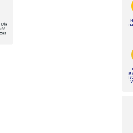
H
 Dla
n
ość
czas
st
la
W