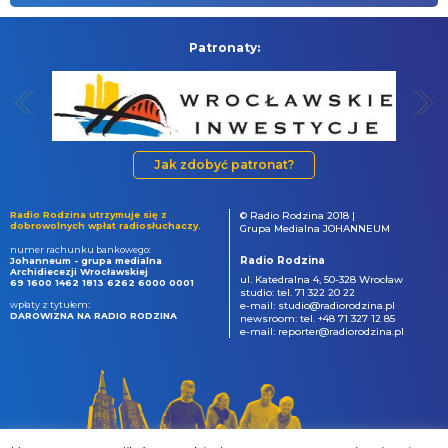
Patronaty:
Jak zdobyć patronat?
Radio Rodzina utrzymuje się z
© Radio Rodzina 2018 |
dobrowolnych wpłat radiosłuchaczy.
Grupa Medialna JOHANNEUM
numer rachunku bankowego:
Radio Rodzina
Johanneum - grupa medialna
Archidiecezji Wrocławskiej
ul. Katedralna 4, 50-328 Wrocław
69 1600 1462 1813 6262 6000 0001
studio: tel. 71 322 20 22
wpłaty z tytułem:
e-mail: studio@radiorodzina.pl
DAROWIZNA NA RADIO RODZINA
newsroom: tel. +48 71 327 12 85
e-mail: reporter@radiorodzina.pl