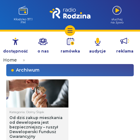
Kłodzko 97.1
słuchaj
FM
na żywo
Przejdź
do
dostępność
o nas
ramówka
audycje
reklama
treści
Home
»
Archiwum
Kategoria: Dolny Śląsk
Od dziś zakup mieszkania
od dewelopera jest
bezpieczniejszy – ruszył
Deweloperski Fundusz
Gwarancyjny