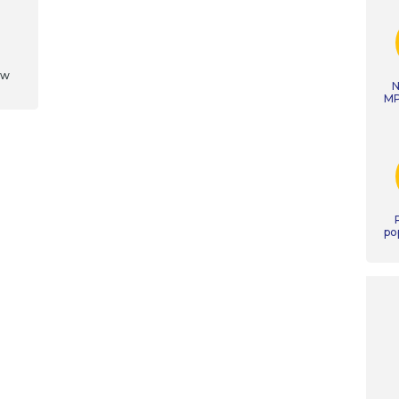
aw
N
MP
po