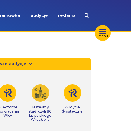
ramówka
audycje
reklama
menu
sze audycje
ieczorne
Jesteśmy
Audycje
powiadania
stąd, czyli 80
Świąteczne
WKA
lat polskiego
Wrocławia