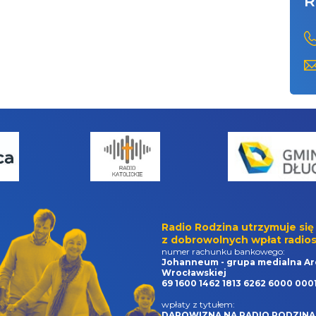
R
Radio Rodzina utrzymuje się
z dobrowolnych wpłat radios
numer rachunku bankowego:
Johanneum - grupa medialna Ar
Wrocławskiej
69 1600 1462 1813 6262 6000 000
wpłaty z tytułem:
DAROWIZNA NA RADIO RODZINA