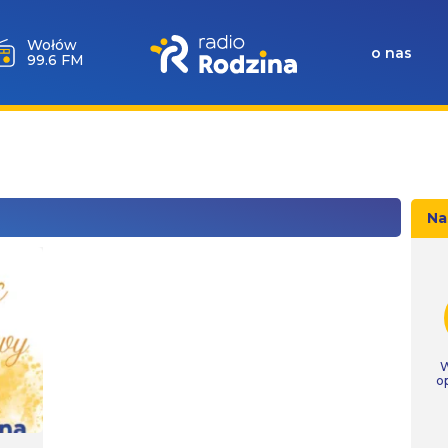
Wołów
o nas
99.6 FM
Na
W
o