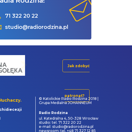
adia Rodzina!
71 322 20 22
studio@radiorodzina.pl
Jak zdobyć
patronat?
© Katolickie Radio Rodzina 2018 |
łuchaczy.
Grupa Medialna JOHANNEUM
chidiecezji
Radio Rodzina
1
ul. Katedralna 4, 50-328 Wrocław
studio: tel. 71 322 20 22
e-mail: studio@radiorodzina.pl
newsroom: tel. +48 71 327 12 85