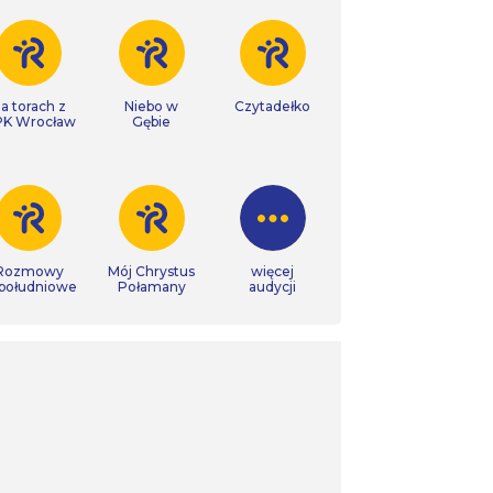
a torach z
Niebo w
Czytadełko
K Wrocław
Gębie
Rozmowy
Mój Chrystus
więcej
południowe
Połamany
audycji