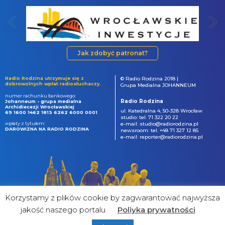
Jak zdobyć patronat?
Radio Rodzina utrzymuje się z
© Radio Rodzina 2018 |
dobrowolnych wpłat radiosłuchaczy.
Grupa Medialna JOHANNEUM
numer rachunku bankowego:
Radio Rodzina
Johanneum - grupa medialna
Archidiecezji Wrocławskiej
ul. Katedralna 4, 50-328 Wrocław
69 1600 1462 1813 6262 6000 0001
studio: tel. 71 322 20 22
wpłaty z tytułem:
e-mail: studio@radiorodzina.pl
DAROWIZNA NA RADIO RODZINA
newsroom: tel. +48 71 327 12 85
e-mail: reporter@radiorodzina.pl
Korzystamy z plików cookie by zagwarantować najwyższa
jakość naszego portalu
Poliyka prywatności