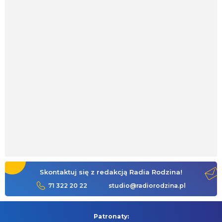
Skontaktuj się z redakcją Radia Rodzina!
71 322 20 22
studio@radiorodzina.pl
Patronaty: