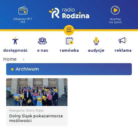
Kłodzko 97.1
słuchaj
FM
na żywo
Przejdź
do
dostępność
o nas
ramówka
audycje
reklama
treści
Home
»
Archiwum
Kategoria: Dolny Śląsk
Dolny Śląsk pokazał morze
możliwości