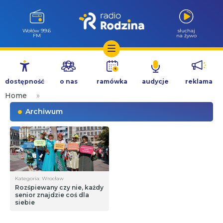
Wołów 99.6
słuchaj
FM
na żywo
Przejdź
do
dostępność
o nas
ramówka
audycje
reklama
treści
Home
»
Archiwum
Kategoria: Wrocław
Rozśpiewany czy nie, każdy
senior znajdzie coś dla
siebie