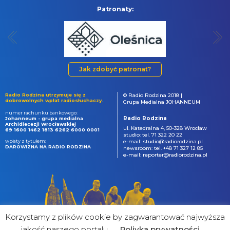
Patronaty:
Jak zdobyć patronat?
Radio Rodzina utrzymuje się z
© Radio Rodzina 2018 |
dobrowolnych wpłat radiosłuchaczy.
Grupa Medialna JOHANNEUM
numer rachunku bankowego:
Radio Rodzina
Johanneum - grupa medialna
Archidiecezji Wrocławskiej
ul. Katedralna 4, 50-328 Wrocław
69 1600 1462 1813 6262 6000 0001
studio: tel. 71 322 20 22
wpłaty z tytułem:
e-mail: studio@radiorodzina.pl
DAROWIZNA NA RADIO RODZINA
newsroom: tel. +48 71 327 12 85
e-mail: reporter@radiorodzina.pl
Korzystamy z plików cookie by zagwarantować najwyższa
jakość naszego portalu
Poliyka prywatności