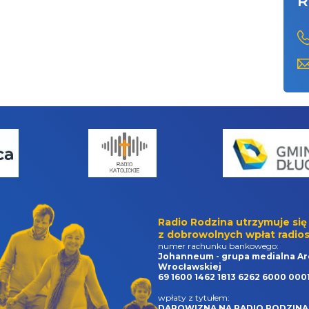
R
Radio Rodzina utrzymuje się
z dobrowolnych wpłat radios
numer rachunku bankowego:
Johanneum - grupa medialna Ar
Wrocławskiej
69 1600 1462 1813 6262 6000 000
wpłaty z tytułem:
DAROWIZNA NA RADIO RODZINA