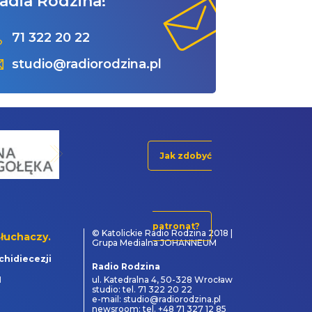
adia Rodzina!
71 322 20 22
studio@radiorodzina.pl
Jak zdobyć
patronat?
© Katolickie Radio Rodzina 2018 |
łuchaczy.
Grupa Medialna JOHANNEUM
chidiecezji
Radio Rodzina
1
ul. Katedralna 4, 50-328 Wrocław
studio: tel. 71 322 20 22
e-mail: studio@radiorodzina.pl
newsroom: tel. +48 71 327 12 85