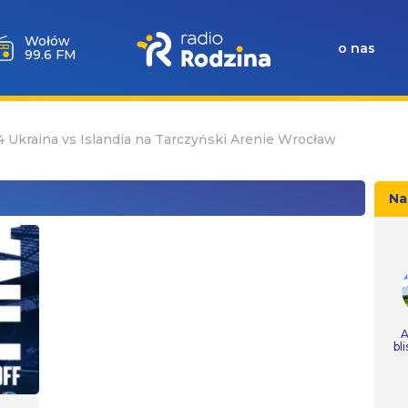
Milicz
o nas
88.5 FM
Ukraina vs Islandia na Tarczyński Arenie Wrocław
Na
A
bl