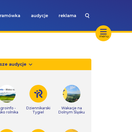
ramówka
audycje
reklama
menu
sze audycje
groinfo -
Dziennikarski
Wakacje na
isko rolnika
Tygiel
Dolnym Śląsku