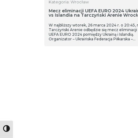
Kategoria: Wrocław
Mecz eliminacji UEFA EURO 2024 Ukrai
vs Islandia na Tarczyński Arenie Wroc
W najbliższy wtorek, 26 marca 2024 r. o 20:45, 
Tarczyński Arenie odbędzie się mecz eliminacji
UEFA EURO 2024 pomiędzy Ukrainą i Islandią.
Organizator – Ukraińska Federacja Piłkarska –
spodziewa się kilkudziesięciu tysięcy kibiców
biorących udział w wydarzeniu.
Toggle High Contrast