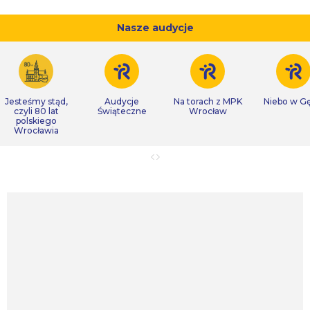
Nasze audycje
Jesteśmy stąd,
Audycje
Na torach z MPK
Niebo w Gę
czyli 80 lat
Świąteczne
Wrocław
polskiego
Wrocławia