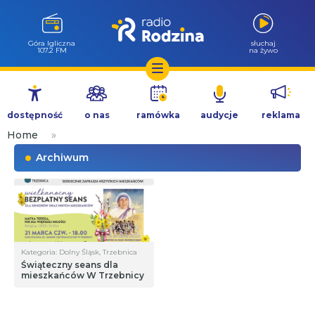
Góra Igliczna
słuchaj
107.2 FM
na żywo
Przejdź
do
dostępność
o nas
ramówka
audycje
reklama
treści
Home
»
Archiwum
Kategoria: Dolny Śląsk, Trzebnica
Świąteczny seans dla
mieszkańców W Trzebnicy