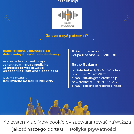
Patronaty:
Jak zdobyć patronat?
Radio Rodzina utrzymuje się z
© Radio Rodzina 2018 |
dobrowolnych wpłat radiosłuchaczy.
Grupa Medialna JOHANNEUM
numer rachunku bankowego:
Radio Rodzina
Johanneum - grupa medialna
Archidiecezji Wrocławskiej
ul. Katedralna 4, 50-328 Wrocław
69 1600 1462 1813 6262 6000 0001
studio: tel. 71 322 20 22
wpłaty z tytułem:
e-mail: studio@radiorodzina.pl
DAROWIZNA NA RADIO RODZINA
newsroom: tel. +48 71 327 12 85
e-mail: reporter@radiorodzina.pl
Korzystamy z plików cookie by zagwarantować najwyższa
jakość naszego portalu
Poliyka prywatności