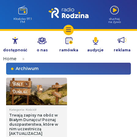
Kłodzko 97.1
słuchaj
FM
na żywo
Przejdź
do
dostępność
o nas
ramówka
audycje
reklama
treści
Home
»
Archiwum
Kategoria: Kościół
Trwają zapisy na obóz w
Białym Dunajcu! Poznaj
duszpasterstwa, które w
nim uczestniczą
[AKTUALIZACJA]