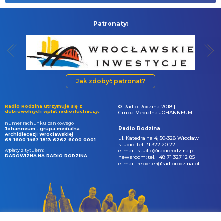
Patronaty:
Jak zdobyć patronat?
Radio Rodzina utrzymuje się z
© Radio Rodzina 2018 |
dobrowolnych wpłat radiosłuchaczy.
Grupa Medialna JOHANNEUM
numer rachunku bankowego:
Radio Rodzina
Johanneum - grupa medialna
Archidiecezji Wrocławskiej
ul. Katedralna 4, 50-328 Wrocław
69 1600 1462 1813 6262 6000 0001
studio: tel. 71 322 20 22
wpłaty z tytułem:
e-mail: studio@radiorodzina.pl
DAROWIZNA NA RADIO RODZINA
newsroom: tel. +48 71 327 12 85
e-mail: reporter@radiorodzina.pl