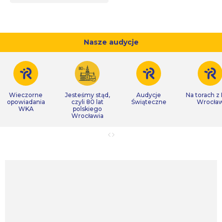
Nasze audycje
Wieczorne
Jesteśmy stąd,
Audycje
Na torach z
opowiadania
czyli 80 lat
Świąteczne
Wrocła
WKA
polskiego
Wrocławia