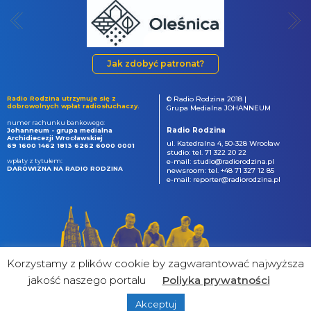
Jak zdobyć patronat?
Radio Rodzina utrzymuje się z
© Radio Rodzina 2018 |
dobrowolnych wpłat radiosłuchaczy.
Grupa Medialna JOHANNEUM
numer rachunku bankowego:
Radio Rodzina
Johanneum - grupa medialna
Archidiecezji Wrocławskiej
ul. Katedralna 4, 50-328 Wrocław
69 1600 1462 1813 6262 6000 0001
studio: tel. 71 322 20 22
wpłaty z tytułem:
e-mail: studio@radiorodzina.pl
DAROWIZNA NA RADIO RODZINA
newsroom: tel. +48 71 327 12 85
e-mail: reporter@radiorodzina.pl
Korzystamy z plików cookie by zagwarantować najwyższa
jakość naszego portalu
Poliyka prywatności
Akceptuj
powered by
&