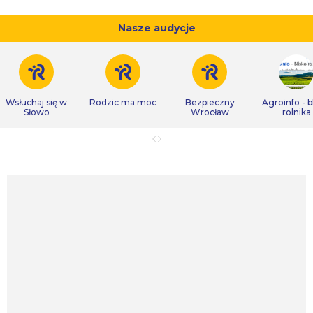
Nasze audycje
Wsłuchaj się w
Rodzic ma moc
Bezpieczny
Agroinfo - b
Słowo
Wrocław
rolnika