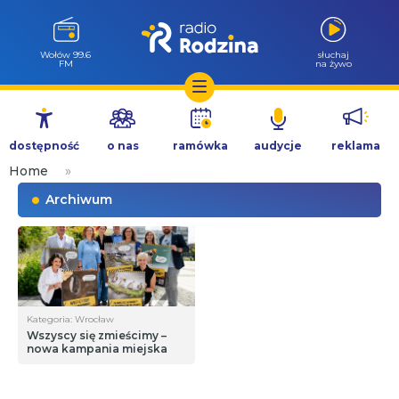
Wołów 99.6
słuchaj
FM
na żywo
Przejdź
do
dostępność
o nas
ramówka
audycje
reklama
treści
Home
»
Archiwum
Kategoria: Wrocław
Wszyscy się zmieścimy –
nowa kampania miejska