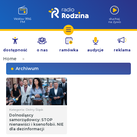
Wołów 99.6
słuchaj
FM
na żywo
Przejdź
do
dostępność
o nas
ramówka
audycje
reklama
treści
Home
»
Archiwum
Kategoria: Dolny Śląsk
Dolnośląscy
samorządowcy: STOP
nienawiści i ksenofobii. NIE
dla dezinformacji