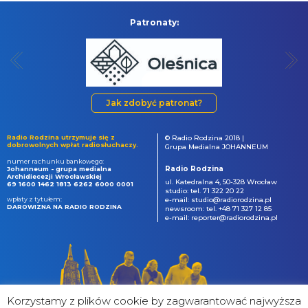
Patronaty:
Jak zdobyć patronat?
Radio Rodzina utrzymuje się z
© Radio Rodzina 2018 |
dobrowolnych wpłat radiosłuchaczy.
Grupa Medialna JOHANNEUM
numer rachunku bankowego:
Radio Rodzina
Johanneum - grupa medialna
Archidiecezji Wrocławskiej
ul. Katedralna 4, 50-328 Wrocław
69 1600 1462 1813 6262 6000 0001
studio: tel. 71 322 20 22
wpłaty z tytułem:
e-mail: studio@radiorodzina.pl
DAROWIZNA NA RADIO RODZINA
newsroom: tel. +48 71 327 12 85
e-mail: reporter@radiorodzina.pl
Korzystamy z plików cookie by zagwarantować najwyższa