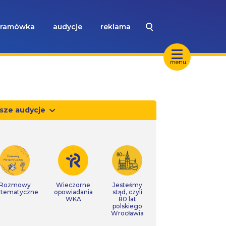
ramówka
audycje
reklama
menu
sze audycje
Rozmowy
Wieczorne
Jesteśmy
tematyczne
opowiadania
stąd, czyli
WKA
80 lat
polskiego
Wrocławia