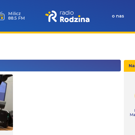
Milicz
o nas
88.5 FM
Na
Ma