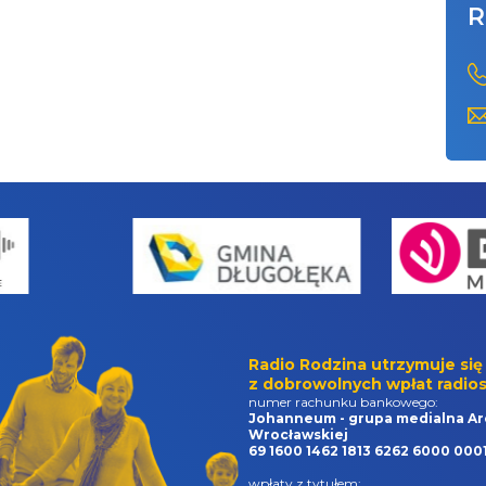
R
Radio Rodzina utrzymuje się
z dobrowolnych wpłat radios
numer rachunku bankowego:
Johanneum - grupa medialna Ar
Wrocławskiej
69 1600 1462 1813 6262 6000 000
wpłaty z tytułem: