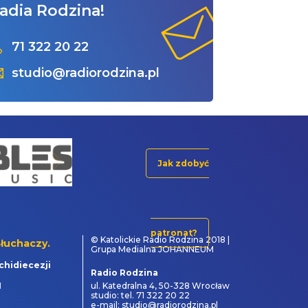
adia Rodzina!
71 322 20 22
studio@radiorodzina.pl
Jak zdobyć
patronat?
© Katolickie Radio Rodzina 2018 |
łuchaczy.
Grupa Medialna JOHANNEUM
chidiecezji
Radio Rodzina
1
ul. Katedralna 4, 50-328 Wrocław
studio: tel. 71 322 20 22
e-mail: studio@radiorodzina.pl