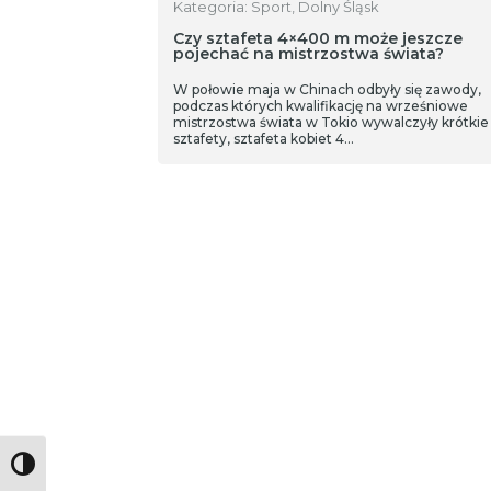
Kategoria: Sport, Dolny Śląsk
Czy sztafeta 4×400 m może jeszcze
pojechać na mistrzostwa świata?
W połowie maja w Chinach odbyły się zawody,
podczas których kwalifikację na wrześniowe
mistrzostwa świata w Tokio wywalczyły krótkie
sztafety, sztafeta kobiet 4…
Toggle High Contrast