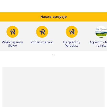
Nasze audycje
Wsłuchaj się w
Rodzic ma moc
Bezpieczny
Agroinfo - b
Słowo
Wrocław
rolnika