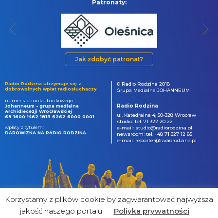
Patronaty:
Jak zdobyć patronat?
Radio Rodzina utrzymuje się z
© Radio Rodzina 2018 |
dobrowolnych wpłat radiosłuchaczy.
Grupa Medialna JOHANNEUM
numer rachunku bankowego:
Radio Rodzina
Johanneum - grupa medialna
Archidiecezji Wrocławskiej
ul. Katedralna 4, 50-328 Wrocław
69 1600 1462 1813 6262 6000 0001
studio: tel. 71 322 20 22
wpłaty z tytułem:
e-mail: studio@radiorodzina.pl
DAROWIZNA NA RADIO RODZINA
newsroom: tel. +48 71 327 12 85
e-mail: reporter@radiorodzina.pl
Korzystamy z plików cookie by zagwarantować najwyższa
jakość naszego portalu
Poliyka prywatności