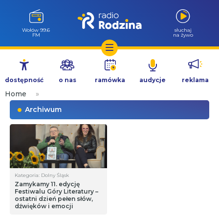
Wołów 99.6
słuchaj
FM
na żywo
Przejdź
do
dostępność
o nas
ramówka
audycje
reklama
treści
Home
»
Archiwum
Kategoria: Dolny Śląsk
Zamykamy 11. edycję
Festiwalu Góry Literatury –
ostatni dzień pełen słów,
dźwięków i emocji