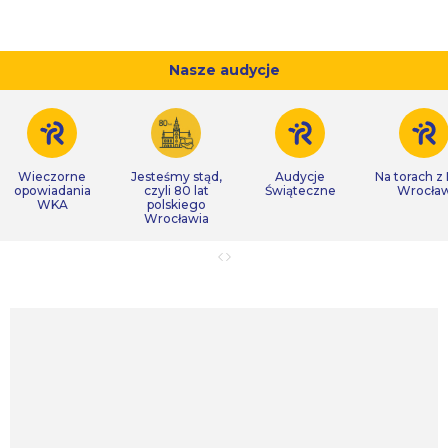
Nasze audycje
Wieczorne
Jesteśmy stąd,
Audycje
Na torach z
opowiadania
czyli 80 lat
Świąteczne
Wrocła
WKA
polskiego
Wrocławia