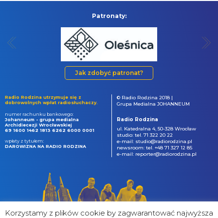
Patronaty:
Jak zdobyć patronat?
Radio Rodzina utrzymuje się z
© Radio Rodzina 2018 |
dobrowolnych wpłat radiosłuchaczy.
Grupa Medialna JOHANNEUM
numer rachunku bankowego:
Radio Rodzina
Johanneum - grupa medialna
Archidiecezji Wrocławskiej
ul. Katedralna 4, 50-328 Wrocław
69 1600 1462 1813 6262 6000 0001
studio: tel. 71 322 20 22
wpłaty z tytułem:
e-mail: studio@radiorodzina.pl
DAROWIZNA NA RADIO RODZINA
newsroom: tel. +48 71 327 12 85
e-mail: reporter@radiorodzina.pl
Korzystamy z plików cookie by zagwarantować najwyższa