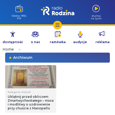
Wołów 99.6
słuchaj
FM
na żywo
Przejdź
do
dostępność
o nas
ramówka
audycje
reklama
treści
Home
»
Archiwum
Kategoria: Kościół
Uklęknij przed obliczem
Zmartwychwstałego – msza
i modlitwy o uzdrowienie
przy chuście z Manopello