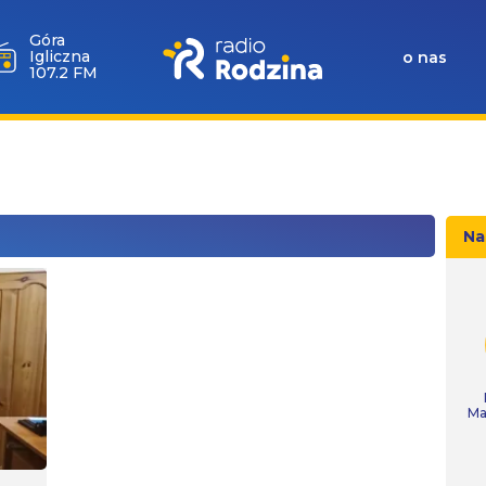
Góra
Igliczna
o nas
107.2 FM
Na
Ma