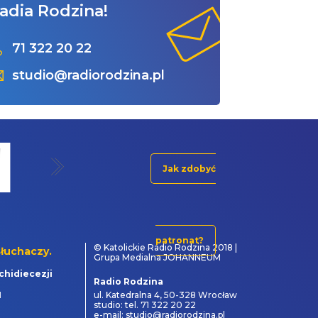
adia Rodzina!
71 322 20 22
studio@radiorodzina.pl
Jak zdobyć
patronat?
© Katolickie Radio Rodzina 2018 |
łuchaczy.
Grupa Medialna JOHANNEUM
chidiecezji
Radio Rodzina
1
ul. Katedralna 4, 50-328 Wrocław
studio: tel. 71 322 20 22
e-mail: studio@radiorodzina.pl