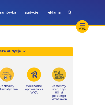
ramówka
audycje
reklama
menu
sze audycje
Rozmowy
Wieczorne
Jesteśmy
tematyczne
opowiadania
stąd, czyli
WKA
80 lat
polskiego
Wrocławia