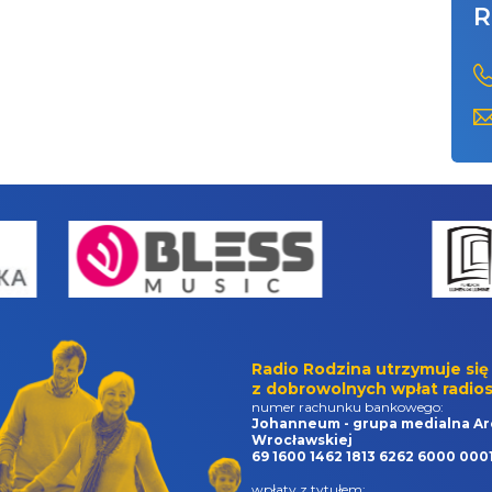
R
Radio Rodzina utrzymuje się
z dobrowolnych wpłat radios
numer rachunku bankowego:
Johanneum - grupa medialna Ar
Wrocławskiej
69 1600 1462 1813 6262 6000 000
wpłaty z tytułem: