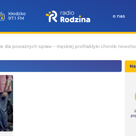
Kłodzko
o nas
97.1 FM
e dla poważnych spraw – męskiej profilaktyki chorób nowot
Na
po