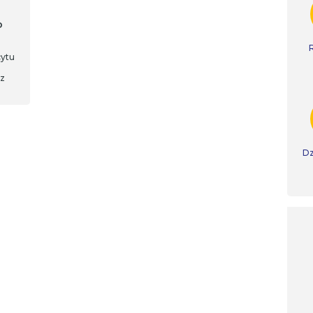
o
cytu
 z
Dz