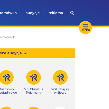
ramówka
audycje
reklama
menu
worowych.
sze audycje
Rozmowy
Mój Chrystus
Wsłuchaj się
południowe
Połamany
w Słowo