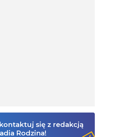
kontaktuj się z redakcją
adia Rodzina!