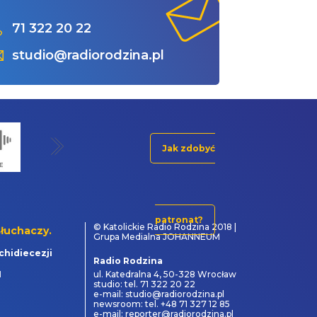
71 322 20 22
studio@radiorodzina.pl
Jak zdobyć
patronat?
© Katolickie Radio Rodzina 2018 |
łuchaczy.
Grupa Medialna JOHANNEUM
chidiecezji
Radio Rodzina
1
ul. Katedralna 4, 50-328 Wrocław
studio: tel. 71 322 20 22
e-mail: studio@radiorodzina.pl
newsroom: tel. +48 71 327 12 85
e-mail: reporter@radiorodzina.pl