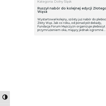
Kategoria: Dolny Śląsk
Ruszył nabór do kolejnej edycji Złoteg
Wąsa
Wystartował kolejny, szósty już nabór do plebis
Złoty Wąs. Jak co roku, od ponad pół dekady,
Fundacja Forum Mężczyzn organizuje plebiscyt
przymrużeniem oka, mający jednak ogromne
znaczenie dla poważnych spraw – męskiej
profilaktyki chorób nowotworowych.
Toggle High Contrast