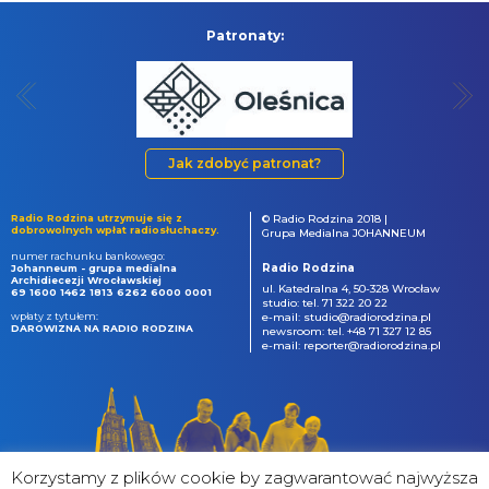
Patronaty:
Jak zdobyć patronat?
Radio Rodzina utrzymuje się z
© Radio Rodzina 2018 |
dobrowolnych wpłat radiosłuchaczy.
Grupa Medialna JOHANNEUM
numer rachunku bankowego:
Radio Rodzina
Johanneum - grupa medialna
Archidiecezji Wrocławskiej
ul. Katedralna 4, 50-328 Wrocław
69 1600 1462 1813 6262 6000 0001
studio: tel. 71 322 20 22
wpłaty z tytułem:
e-mail: studio@radiorodzina.pl
DAROWIZNA NA RADIO RODZINA
newsroom: tel. +48 71 327 12 85
e-mail: reporter@radiorodzina.pl
Korzystamy z plików cookie by zagwarantować najwyższa