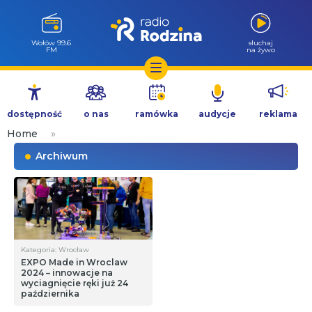
Wołów 99.6
słuchaj
FM
na żywo
Przejdź
do
dostępność
o nas
ramówka
audycje
reklama
treści
Home
»
Archiwum
Kategoria: Wrocław
EXPO Made in Wroclaw
2024 – innowacje na
wyciagnięcie ręki już 24
października