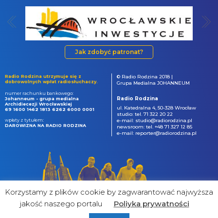
Jak zdobyć patronat?
Radio Rodzina utrzymuje się z
© Radio Rodzina 2018 |
dobrowolnych wpłat radiosłuchaczy.
Grupa Medialna JOHANNEUM
numer rachunku bankowego:
Radio Rodzina
Johanneum - grupa medialna
Archidiecezji Wrocławskiej
ul. Katedralna 4, 50-328 Wrocław
69 1600 1462 1813 6262 6000 0001
studio: tel. 71 322 20 22
wpłaty z tytułem:
e-mail: studio@radiorodzina.pl
DAROWIZNA NA RADIO RODZINA
newsroom: tel. +48 71 327 12 85
e-mail: reporter@radiorodzina.pl
Korzystamy z plików cookie by zagwarantować najwyższa
jakość naszego portalu
Poliyka prywatności