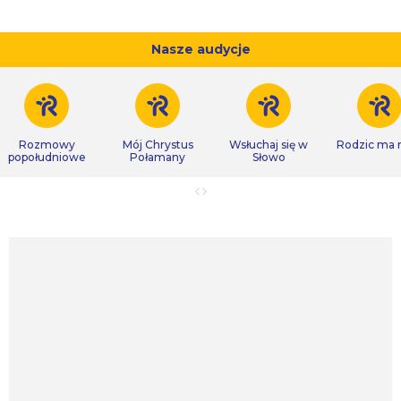
Nasze audycje
Rozmowy
Mój Chrystus
Wsłuchaj się w
Rodzic ma
popołudniowe
Połamany
Słowo