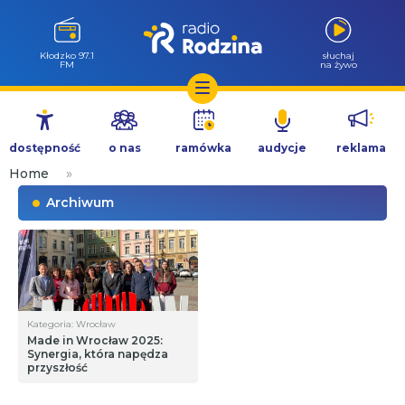
Kłodzko 97.1
słuchaj
FM
na żywo
Przejdź
do
dostępność
o nas
ramówka
audycje
reklama
treści
Home
»
Archiwum
Kategoria: Wrocław
Made in Wrocław 2025:
Synergia, która napędza
przyszłość