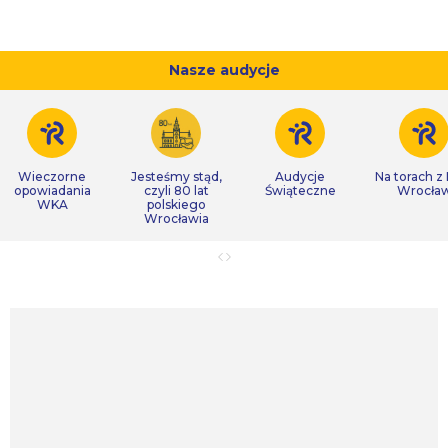
Nasze audycje
Wieczorne
Jesteśmy stąd,
Audycje
Na torach z
opowiadania
czyli 80 lat
Świąteczne
Wrocła
WKA
polskiego
Wrocławia