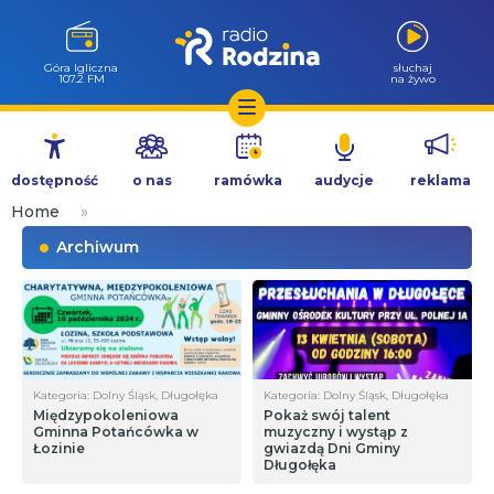
Góra Igliczna
słuchaj
107.2 FM
na żywo
Przejdź
do
dostępność
o nas
ramówka
audycje
reklama
treści
Home
»
Archiwum
Kategoria: Dolny Śląsk, Długołęka
Kategoria: Dolny Śląsk, Długołęka
Międzypokoleniowa
Pokaż swój talent
Gminna Potańcówka w
muzyczny i wystąp z
Łozinie
gwiazdą Dni Gminy
Długołęka