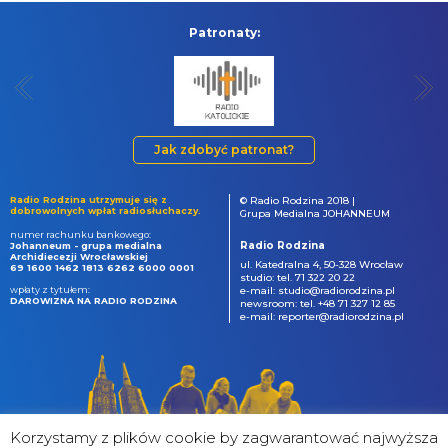
Patronaty:
Jak zdobyć patronat?
Radio Rodzina utrzymuje się z
© Radio Rodzina 2018 |
dobrowolnych wpłat radiosłuchaczy.
Grupa Medialna JOHANNEUM
numer rachunku bankowego:
Radio Rodzina
Johanneum - grupa medialna
Archidiecezji Wrocławskiej
ul. Katedralna 4, 50-328 Wrocław
69 1600 1462 1813 6262 6000 0001
studio: tel. 71 322 20 22
wpłaty z tytułem:
e-mail: studio@radiorodzina.pl
DAROWIZNA NA RADIO RODZINA
newsroom: tel. +48 71 327 12 85
e-mail: reporter@radiorodzina.pl
Korzystamy z plików cookie by zagwarantować najwyższa