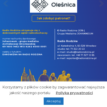
Jak zdobyć patronat?
Radio Rodzina utrzymuje się z
© Radio Rodzina 2018 |
dobrowolnych wpłat radiosłuchaczy.
Grupa Medialna JOHANNEUM
numer rachunku bankowego:
Radio Rodzina
Johanneum - grupa medialna
Archidiecezji Wrocławskiej
ul. Katedralna 4, 50-328 Wrocław
69 1600 1462 1813 6262 6000 0001
studio: tel. 71 322 20 22
wpłaty z tytułem:
e-mail: studio@radiorodzina.pl
DAROWIZNA NA RADIO RODZINA
newsroom: tel. +48 71 327 12 85
e-mail: reporter@radiorodzina.pl
Korzystamy z plików cookie by zagwarantować najwyższa
jakość naszego portalu
Poliyka prywatności
Akceptuj
powered by
&