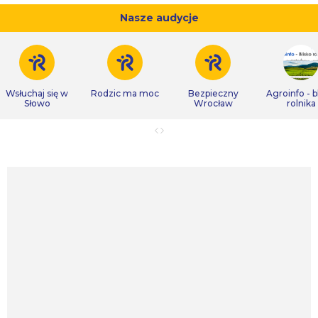
Nasze audycje
Wsłuchaj się w
Rodzic ma moc
Bezpieczny
Agroinfo - b
Słowo
Wrocław
rolnika