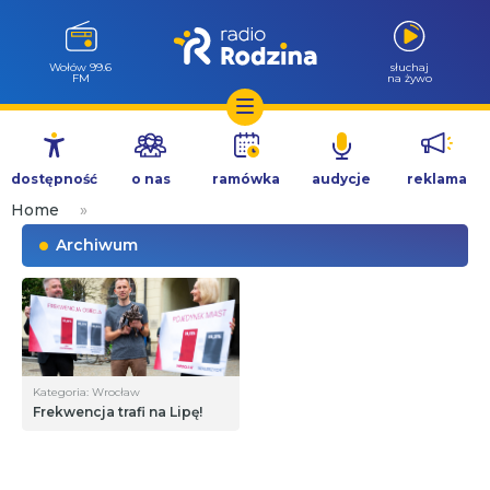
Wołów 99.6
słuchaj
FM
na żywo
Przejdź
do
dostępność
o nas
ramówka
audycje
reklama
treści
Home
»
Archiwum
Kategoria: Wrocław
Frekwencja trafi na Lipę!