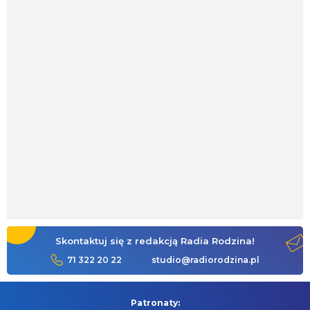
Skontaktuj się z redakcją Radia Rodzina!
71 322 20 22
studio@radiorodzina.pl
Patronaty: