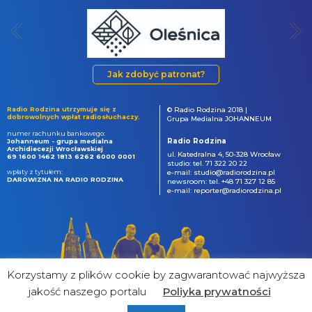
Jak zdobyć patronat?
Radio Rodzina utrzymuje się z
© Radio Rodzina 2018 |
dobrowolnych wpłat radiosłuchaczy.
Grupa Medialna JOHANNEUM
numer rachunku bankowego:
Radio Rodzina
Johanneum - grupa medialna
Archidiecezji Wrocławskiej
ul. Katedralna 4, 50-328 Wrocław
69 1600 1462 1813 6262 6000 0001
studio: tel. 71 322 20 22
wpłaty z tytułem:
e-mail: studio@radiorodzina.pl
DAROWIZNA NA RADIO RODZINA
newsroom: tel. +48 71 327 12 85
e-mail: reporter@radiorodzina.pl
Korzystamy z plików cookie by zagwarantować najwyższa
jakość naszego portalu
Poliyka prywatności