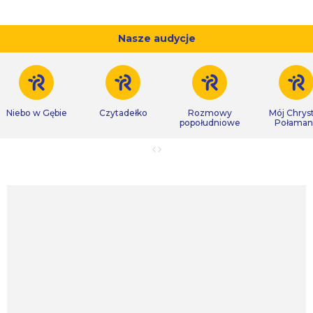
Nasze audycje
Niebo w Gębie
Czytadełko
Rozmowy
Mój Chrys
popołudniowe
Połaman