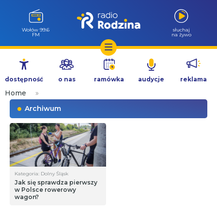
Wołów 99.6
słuchaj
FM
na żywo
Przejdź
do
dostępność
o nas
ramówka
audycje
reklama
treści
Home
»
Archiwum
Kategoria: Dolny Śląsk
Jak się sprawdza pierwszy
w Polsce rowerowy
wagon?