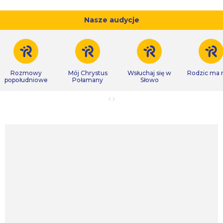
Nasze audycje
Rozmowy
Mój Chrystus
Wsłuchaj się w
Rodzic ma
popołudniowe
Połamany
Słowo