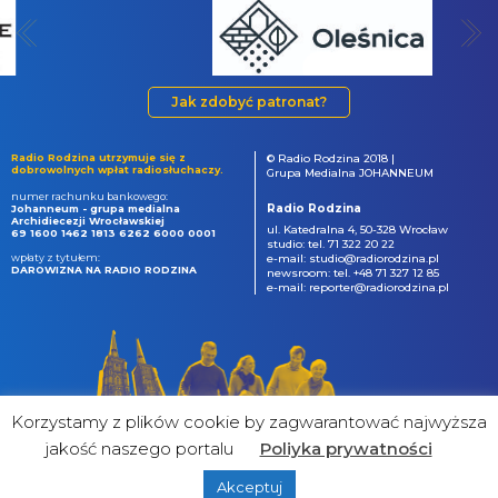
Jak zdobyć patronat?
Radio Rodzina utrzymuje się z
© Radio Rodzina 2018 |
dobrowolnych wpłat radiosłuchaczy.
Grupa Medialna JOHANNEUM
numer rachunku bankowego:
Radio Rodzina
Johanneum - grupa medialna
Archidiecezji Wrocławskiej
ul. Katedralna 4, 50-328 Wrocław
69 1600 1462 1813 6262 6000 0001
studio: tel. 71 322 20 22
wpłaty z tytułem:
e-mail: studio@radiorodzina.pl
DAROWIZNA NA RADIO RODZINA
newsroom: tel. +48 71 327 12 85
e-mail: reporter@radiorodzina.pl
Korzystamy z plików cookie by zagwarantować najwyższa
jakość naszego portalu
Poliyka prywatności
Akceptuj
powered by
&