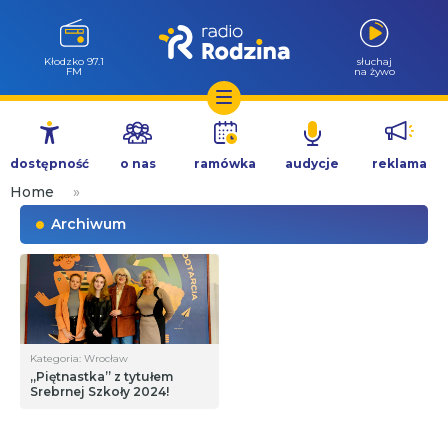
Kłodzko 97.1
słuchaj
FM
na żywo
Przejdź
do
dostępność
o nas
ramówka
audycje
reklama
treści
Home
»
Archiwum
Kategoria: Wrocław
„Piętnastka” z tytułem
Srebrnej Szkoły 2024!