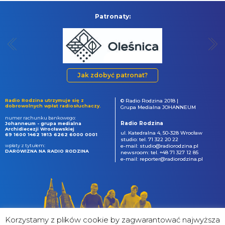
Patronaty:
Jak zdobyć patronat?
Radio Rodzina utrzymuje się z
© Radio Rodzina 2018 |
dobrowolnych wpłat radiosłuchaczy.
Grupa Medialna JOHANNEUM
numer rachunku bankowego:
Radio Rodzina
Johanneum - grupa medialna
Archidiecezji Wrocławskiej
ul. Katedralna 4, 50-328 Wrocław
69 1600 1462 1813 6262 6000 0001
studio: tel. 71 322 20 22
wpłaty z tytułem:
e-mail: studio@radiorodzina.pl
DAROWIZNA NA RADIO RODZINA
newsroom: tel. +48 71 327 12 85
e-mail: reporter@radiorodzina.pl
Korzystamy z plików cookie by zagwarantować najwyższa