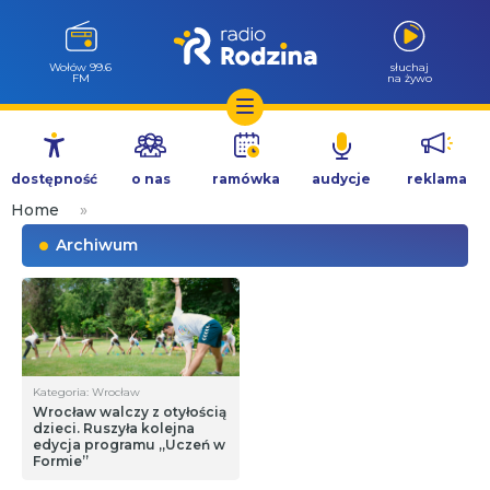
Wołów 99.6
słuchaj
FM
na żywo
Przejdź
do
dostępność
o nas
ramówka
audycje
reklama
treści
Home
»
Archiwum
Kategoria: Wrocław
Wrocław walczy z otyłością
dzieci. Ruszyła kolejna
edycja programu „Uczeń w
Formie”