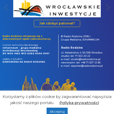
Jak zdobyć patronat?
Radio Rodzina utrzymuje się z
© Radio Rodzina 2018 |
dobrowolnych wpłat radiosłuchaczy.
Grupa Medialna JOHANNEUM
numer rachunku bankowego:
Radio Rodzina
Johanneum - grupa medialna
Archidiecezji Wrocławskiej
ul. Katedralna 4, 50-328 Wrocław
69 1600 1462 1813 6262 6000 0001
studio: tel. 71 322 20 22
wpłaty z tytułem:
e-mail: studio@radiorodzina.pl
DAROWIZNA NA RADIO RODZINA
newsroom: tel. +48 71 327 12 85
e-mail: reporter@radiorodzina.pl
Korzystamy z plików cookie by zagwarantować najwyższa
jakość naszego portalu
Poliyka prywatności
Akceptuj
powered by
&