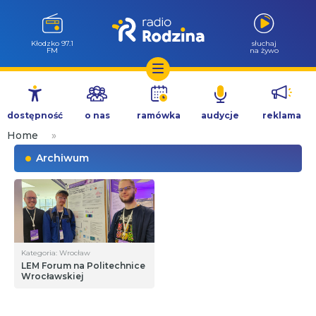
Kłodzko 97.1
słuchaj
FM
na żywo
Przejdź
do
dostępność
o nas
ramówka
audycje
reklama
treści
Home
»
Archiwum
Kategoria: Wrocław
LEM Forum na Politechnice
Wrocławskiej