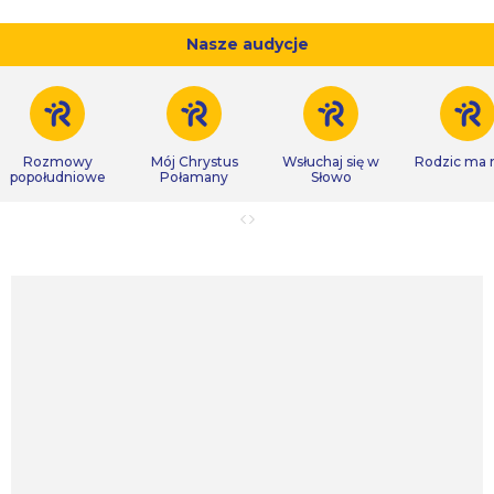
Nasze audycje
Rozmowy
Mój Chrystus
Wsłuchaj się w
Rodzic ma
popołudniowe
Połamany
Słowo