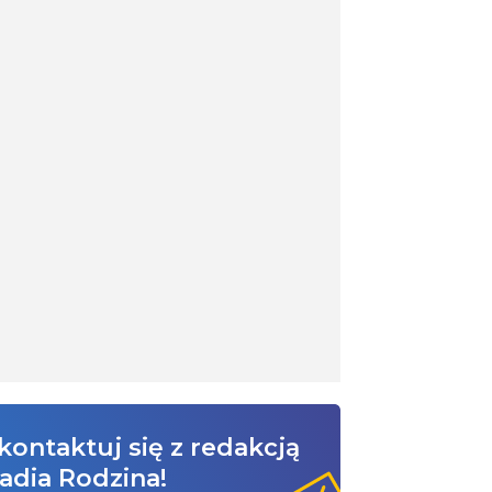
kontaktuj się z redakcją
adia Rodzina!