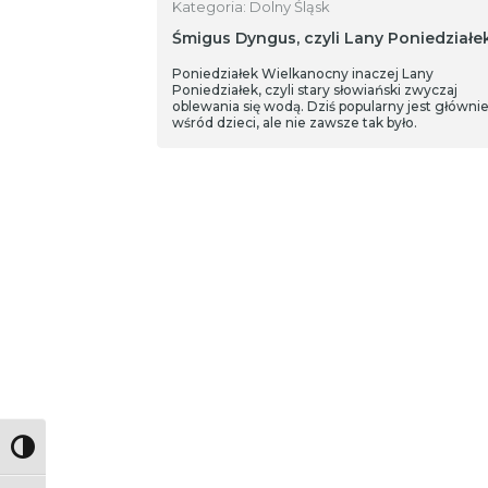
Kategoria: Dolny Śląsk
Śmigus Dyngus, czyli Lany Poniedziałe
Poniedziałek Wielkanocny inaczej Lany
Poniedziałek, czyli stary słowiański zwyczaj
oblewania się wodą. Dziś popularny jest główni
wśród dzieci, ale nie zawsze tak było.
Toggle High Contrast