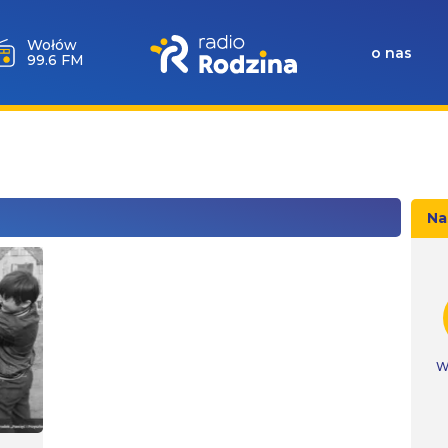
Wołów
o nas
99.6 FM
Na
W