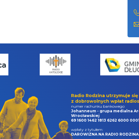
Radio Rodzina utrzymuje się
z dobrowolnych wpłat radios
numer rachunku bankowego:
Johanneum - grupa medialna Ar
Wrocławskiej
69 1600 1462 1813 6262 6000 000
wpłaty z tytułem:
DAROWIZNA NA RADIO RODZINA