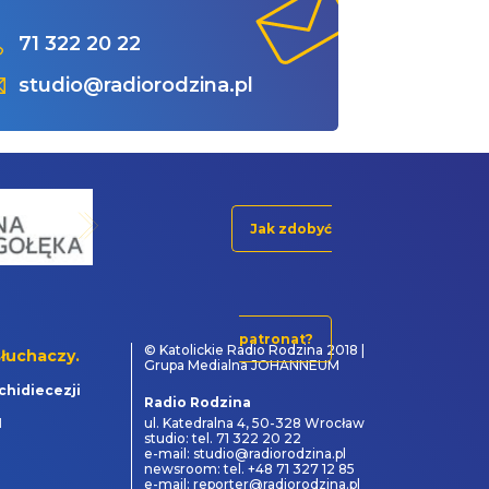
71 322 20 22
studio@radiorodzina.pl
Jak zdobyć
patronat?
© Katolickie Radio Rodzina 2018 |
łuchaczy.
Grupa Medialna JOHANNEUM
chidiecezji
Radio Rodzina
1
ul. Katedralna 4, 50-328 Wrocław
studio: tel. 71 322 20 22
e-mail: studio@radiorodzina.pl
newsroom: tel. +48 71 327 12 85
e-mail: reporter@radiorodzina.pl