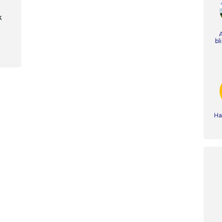
k
bl
e
Ha