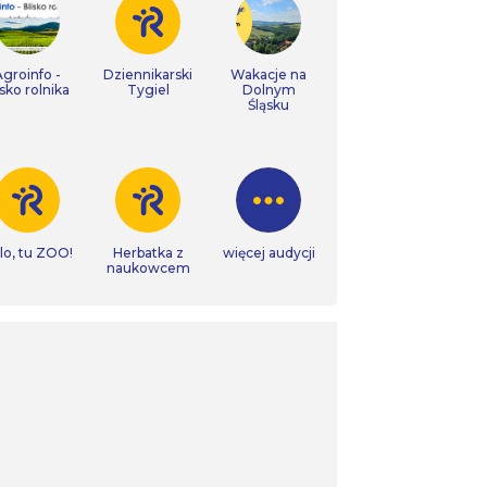
Agroinfo -
Dziennikarski
Wakacje na
isko rolnika
Tygiel
Dolnym
Śląsku
lo, tu ZOO!
Herbatka z
więcej audycji
naukowcem