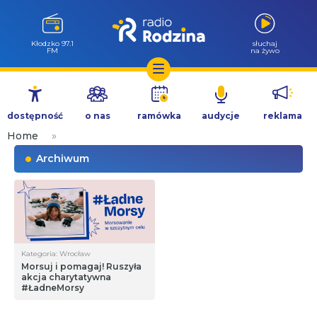
Kłodzko 97.1
słuchaj
FM
na żywo
Przejdź
do
dostępność
o nas
ramówka
audycje
reklama
treści
Home
»
Archiwum
Kategoria: Wrocław
Morsuj i pomagaj! Ruszyła
akcja charytatywna
#ŁadneMorsy