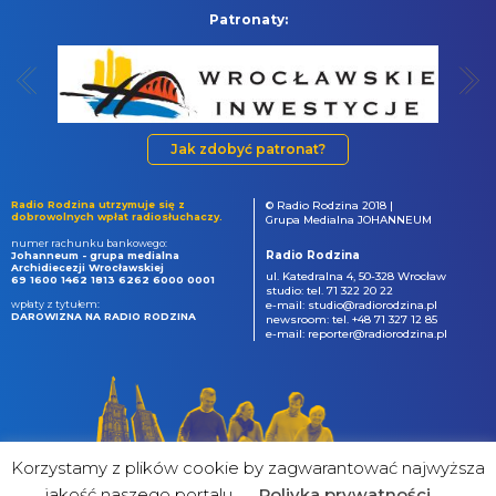
Patronaty:
Jak zdobyć patronat?
Radio Rodzina utrzymuje się z
© Radio Rodzina 2018 |
dobrowolnych wpłat radiosłuchaczy.
Grupa Medialna JOHANNEUM
numer rachunku bankowego:
Radio Rodzina
Johanneum - grupa medialna
Archidiecezji Wrocławskiej
ul. Katedralna 4, 50-328 Wrocław
69 1600 1462 1813 6262 6000 0001
studio: tel. 71 322 20 22
wpłaty z tytułem:
e-mail: studio@radiorodzina.pl
DAROWIZNA NA RADIO RODZINA
newsroom: tel. +48 71 327 12 85
e-mail: reporter@radiorodzina.pl
Korzystamy z plików cookie by zagwarantować najwyższa
jakość naszego portalu
Poliyka prywatności