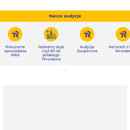
Nasze audycje
Wieczorne
Jesteśmy stąd,
Audycje
Na torach z
opowiadania
czyli 80 lat
Świąteczne
Wrocła
WKA
polskiego
Wrocławia