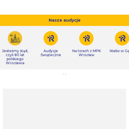
Nasze audycje
Jesteśmy stąd,
Audycje
Na torach z MPK
Niebo w Gę
czyli 80 lat
Świąteczne
Wrocław
polskiego
Wrocławia