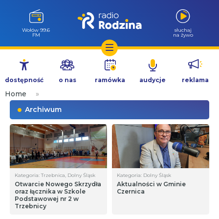
Wołów 99.6
słuchaj
FM
na żywo
Przejdź
do
dostępność
o nas
ramówka
audycje
reklama
treści
Home
»
Archiwum
Kategoria: Trzebnica, Dolny Śląsk
Kategoria: Dolny Śląsk
Otwarcie Nowego Skrzydła
Aktualności w Gminie
oraz łącznika w Szkole
Czernica
Podstawowej nr 2 w
Trzebnicy