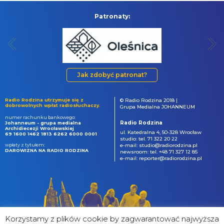
Patronaty:
Jak zdobyć patronat?
Radio Rodzina utrzymuje się z
© Radio Rodzina 2018 |
dobrowolnych wpłat radiosłuchaczy.
Grupa Medialna JOHANNEUM
numer rachunku bankowego:
Radio Rodzina
Johanneum - grupa medialna
Archidiecezji Wrocławskiej
ul. Katedralna 4, 50-328 Wrocław
69 1600 1462 1813 6262 6000 0001
studio: tel. 71 322 20 22
wpłaty z tytułem:
e-mail: studio@radiorodzina.pl
DAROWIZNA NA RADIO RODZINA
newsroom: tel. +48 71 327 12 85
e-mail: reporter@radiorodzina.pl
Korzystamy z plików cookie by zagwarantować najwyższa