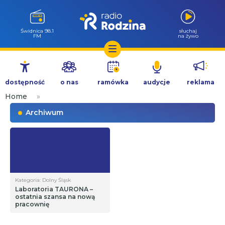
Świdnica 98.1
słuchaj
FM
na żywo
Przejdź
do
dostępność
o nas
ramówka
audycje
reklama
treści
Home
»
Archiwum
Kategoria: Dolny Śląsk
Laboratoria TAURONA –
ostatnia szansa na nową
pracownię