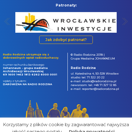
Patronaty:
Jak zdobyć patronat?
Radio Rodzina utrzymuje się z
© Radio Rodzina 2018 |
dobrowolnych wpłat radiosłuchaczy.
Grupa Medialna JOHANNEUM
numer rachunku bankowego:
Radio Rodzina
Johanneum - grupa medialna
Archidiecezji Wrocławskiej
ul. Katedralna 4, 50-328 Wrocław
69 1600 1462 1813 6262 6000 0001
studio: tel. 71 322 20 22
wpłaty z tytułem:
e-mail: studio@radiorodzina.pl
DAROWIZNA NA RADIO RODZINA
newsroom: tel. +48 71 327 12 85
e-mail: reporter@radiorodzina.pl
Korzystamy z plików cookie by zagwarantować najwyższa
jakość naszego portalu
Poliyka prywatności