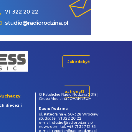
71 322 20 22
studio@radiorodzina.pl
Jak zdobyć
patronat?
© Katolickie Radio Rodzina 2018 |
łuchaczy.
Grupa Medialna JOHANNEUM
chidiecezji
Radio Rodzina
1
ul. Katedralna 4, 50-328 Wrocław
studio: tel. 71 322 20 22
e-mail: studio@radiorodzina.pl
newsroom: tel. +48 71 327 12 85
e-mail: reporter@radiorodzina.pl