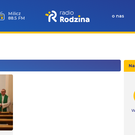
Milicz
o nas
88.5 FM
Na
W