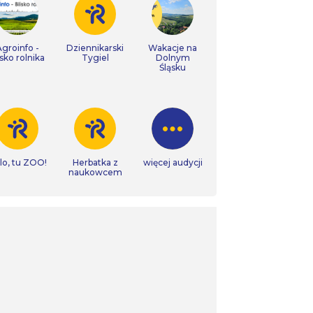
Agroinfo -
Dziennikarski
Wakacje na
isko rolnika
Tygiel
Dolnym
Śląsku
lo, tu ZOO!
Herbatka z
więcej audycji
naukowcem