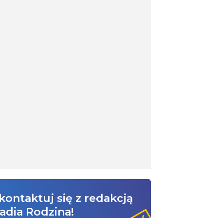
kontaktuj się z redakcją
adia Rodzina!