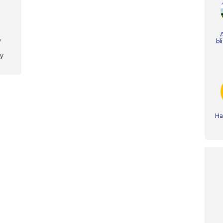
w
bl
cy
Ha