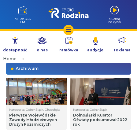
Góra Igliczna
słuchaj
107.2 FM
na żywo
Przejdź
do
dostępność
o nas
ramówka
audycje
reklama
treści
Home
»
Archiwum
Kategoria: Dolny Śląsk, Długołęka
Kategoria: Dolny Śląsk
Pierwsze Wojewódzkie
Dolnośląski Kurator
Zawody Młodzieżowych
Oświaty podsumował 2022
Drużyn Pożarniczych
rok