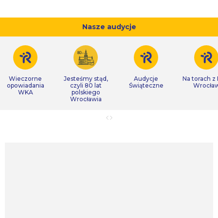
Nasze audycje
Wieczorne
Jesteśmy stąd,
Audycje
Na torach z
opowiadania
czyli 80 lat
Świąteczne
Wrocła
WKA
polskiego
Wrocławia