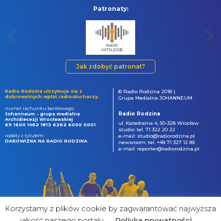
Patronaty:
Jak zdobyć patronat?
Radio Rodzina utrzymuje się z
© Radio Rodzina 2018 |
dobrowolnych wpłat radiosłuchaczy.
Grupa Medialna JOHANNEUM
numer rachunku bankowego:
Radio Rodzina
Johanneum - grupa medialna
Archidiecezji Wrocławskiej
ul. Katedralna 4, 50-328 Wrocław
69 1600 1462 1813 6262 6000 0001
studio: tel. 71 322 20 22
wpłaty z tytułem:
e-mail: studio@radiorodzina.pl
DAROWIZNA NA RADIO RODZINA
newsroom: tel. +48 71 327 12 85
e-mail: reporter@radiorodzina.pl
Korzystamy z plików cookie by zagwarantować najwyższa
jakość naszego portalu
Poliyka prywatności